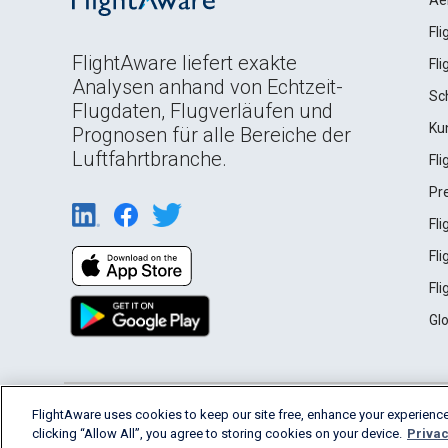
Ae
Fl
FlightAware liefert exakte
Fl
Analysen anhand von Echtzeit-
Sc
Flugdaten, Flugverläufen und
Ku
Prognosen für alle Bereiche der
Luftfahrtbranche.
Fl
Pr
Fl
Fl
Fl
Gl
English (USA)
FlightAware uses cookies to keep our site free, enhance your experience
2026 FlightAware
Terms of Use
Privacy
clicking “Allow All”, you agree to storing cookies on your device.
Privac