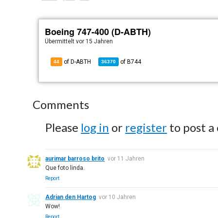
Boeing 747-400 (D-ABTH)
Übermittelt
vor 15 Jahren
of D-ABTH
of
B744
44
36370
Comments
Please
log in
or
register
to post a
aurimar barroso brito
vor 11 Jahren
Que foto linda.
Report
Adrian den Hartog
vor 10 Jahren
Wow!
Report