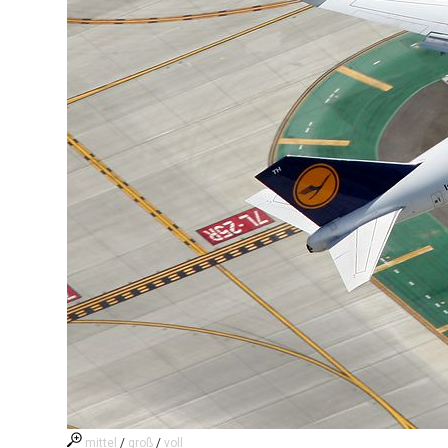
mittel
/
groß
/
voll