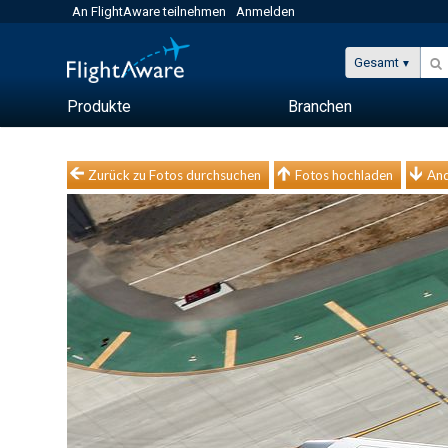
An FlightAware teilnehmen
Anmelden
Gesamt
Produkte
Branchen
Zurück zu Fotos durchsuchen
Fotos hochladen
And