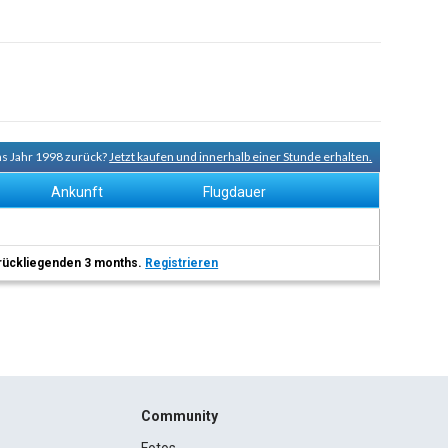
ns Jahr 1998 zurück?
Jetzt kaufen und innerhalb einer Stunde erhalten.
Ankunft
Flugdauer
 zurückliegenden 3 months.
Registrieren
Community