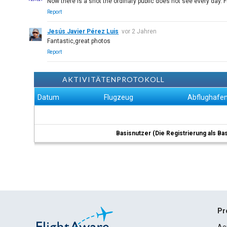
Now there is a shot the ordinary public does not see every day. F
Report
Jesús Javier Pérez Luis
vor 2 Jahren
Fantastic,great photos
Report
AKTIVITÄTENPROTOKOLL
Datum
Flugzeug
Abflughafe
Basisnutzer (Die Registrierung als Ba
Pr