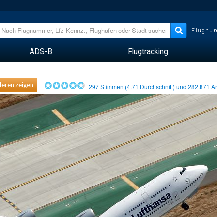
Flugnum
ADS-B
Flugtracking
eren zeigen
297
Stimmen (
4.71
Durchschnitt) und
282.871
An