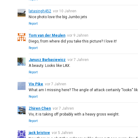
latasingh452
vor 10 Jahren
Nice photo love the big Jumbo jets
Report
Tom van der Meulen
vor 9 Jahren
Diego, from where did you take this picture? I love it!
Report
Janusz Barbasiewicz
vor 7 Jahren
A beauty. Looks like LAX.
Report
Viv Pike
vor 7 Jahren
What am I missing here? The angle of attack certainly "looks" like
Report
Zhiren Chen
vor 7 Jahren
Viv, it is taking off probably with a heavy gross weight.
Report
jack bristow
vor 5 Jahren