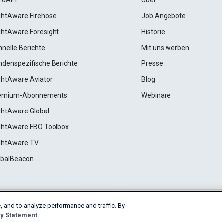
roAPI
Über
ightAware Firehose
Job Angebote
ightAware Foresight
Historie
hnelle Berichte
Mit uns werben
ndenspezifische Berichte
Presse
ightAware Aviator
Blog
emium-Abonnements
Webinare
ightAware Global
ightAware FBO Toolbox
ightAware TV
obalBeacon
, and to analyze performance and traffic. By
Cookie Settings
y Statement