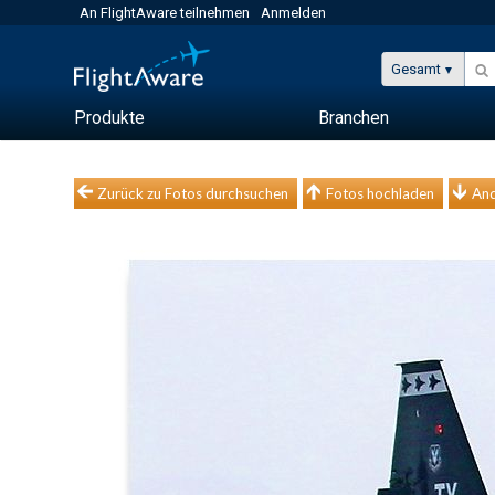
An FlightAware teilnehmen
Anmelden
Gesamt
Produkte
Branchen
Zurück zu Fotos durchsuchen
Fotos hochladen
And