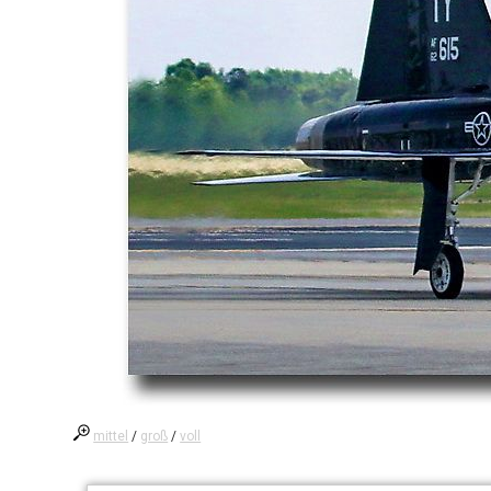
mittel
/
groß
/
voll