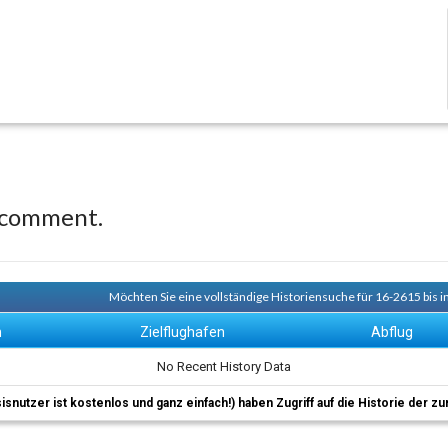
 comment.
Möchten Sie eine vollständige Historiensuche für 16-2615 bis i
n
Zielflughafen
Abflug
No Recent History Data
sisnutzer ist kostenlos und ganz einfach!) haben Zugriff auf die Historie der