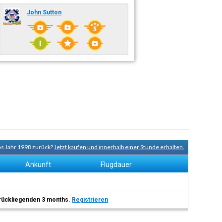
John Sutton
ns Jahr 1998 zurück?
Jetzt kaufen und innerhalb einer Stunde erhalten.
Ankunft
Flugdauer
 zurückliegenden 3 months.
Registrieren