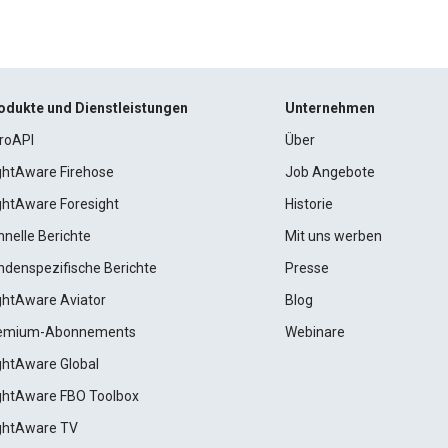
odukte und Dienstleistungen
Unternehmen
roAPI
Über
ightAware Firehose
Job Angebote
ightAware Foresight
Historie
hnelle Berichte
Mit uns werben
ndenspezifische Berichte
Presse
ightAware Aviator
Blog
emium-Abonnements
Webinare
ightAware Global
ightAware FBO Toolbox
ightAware TV