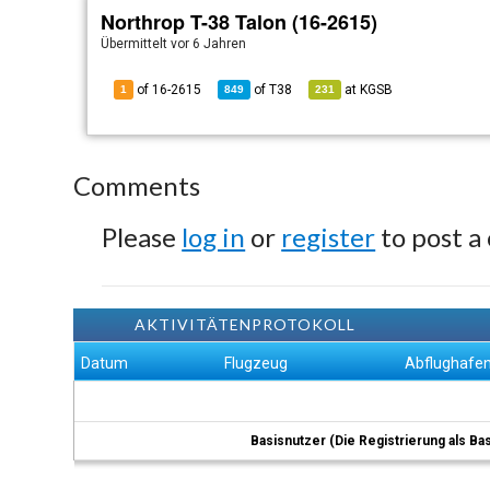
Northrop T-38 Talon (16-2615)
Übermittelt
vor 6 Jahren
of 16-2615
of
T38
at
KGSB
1
849
231
Comments
Please
log in
or
register
to post a
AKTIVITÄTENPROTOKOLL
Datum
Flugzeug
Abflughafe
Basisnutzer (Die Registrierung als Ba