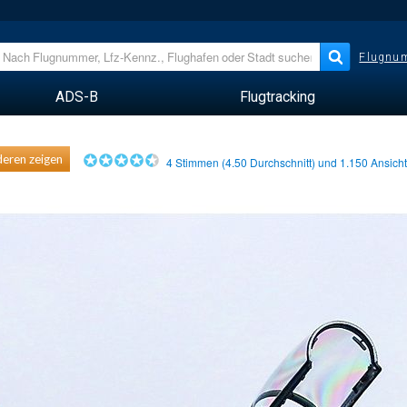
Flugnum
ADS-B
Flugtracking
eren zeigen
4
Stimmen (
4.50
Durchschnitt) und
1.150
Ansich