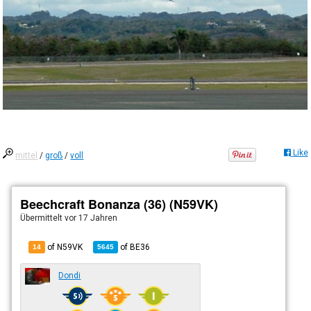
Like
mittel
/
groß
/
voll
Beechcraft Bonanza (36) (N59VK)
Übermittelt
vor 17 Jahren
of N59VK
of
BE36
14
5645
Dondi