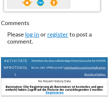
Comments
Please
log in
or
register
to post a
comment.
AKTIVITÄTE
Möchten Sie eine vollständige Historiensuche für N59VK
NPROTOKOL
bis ins Jahr 1998 zurück?
Jetzt kaufen und innerhalb einer
L
Stunde erhalten.
No Recent History Data
Basisnutzer (Die Registrierung als Basisnutzer ist kostenlos und ganz
einfach!) haben Zugriff auf die Historie der zurückliegenden 3 months.
Registrieren