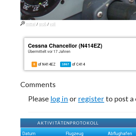
mittel
/
groß
/
voll
Cessna Chancellor (N414EZ)
Übermittelt
vor 17 Jahren
of N414EZ
of
C414
8
1867
Comments
Please
log in
or
register
to post a
AKTIVITÄTENPROTOKOLL
Datum
Flugzeug
Abflughafen