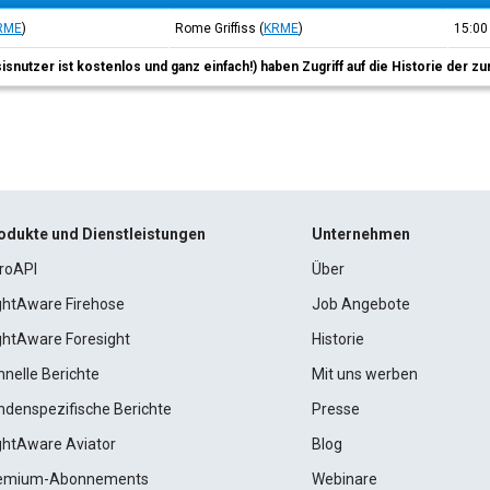
RME
)
Rome Griffiss
(
KRME
)
15:0
sisnutzer ist kostenlos und ganz einfach!) haben Zugriff auf die Historie der
odukte und Dienstleistungen
Unternehmen
roAPI
Über
ightAware Firehose
Job Angebote
ightAware Foresight
Historie
hnelle Berichte
Mit uns werben
ndenspezifische Berichte
Presse
ightAware Aviator
Blog
emium-Abonnements
Webinare