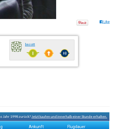
Like
bscott
ns Jahr 1998 zurück?
Jetzt kaufen und innerhalb einer Stunde erhalten.
ug
Ankunft
Flugdauer