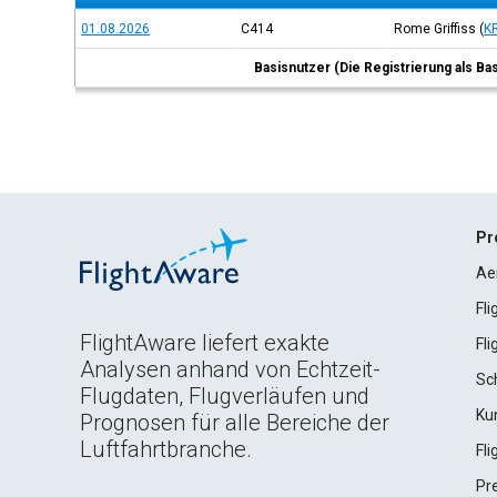
01.08.2026
C414
Rome Griffiss
(
K
Basisnutzer (Die Registrierung als Ba
Pr
Ae
Fl
FlightAware liefert exakte
Fl
Analysen anhand von Echtzeit-
Sc
Flugdaten, Flugverläufen und
Ku
Prognosen für alle Bereiche der
Luftfahrtbranche.
Fl
Pr