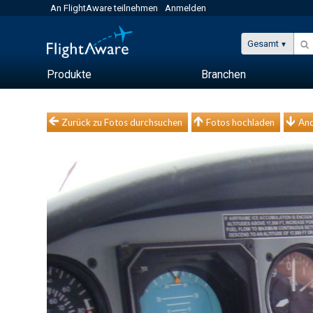
An FlightAware teilnehmen
Anmelden
Gesamt
Produkte
Branchen
Zurück zu Fotos durchsuchen
Fotos hochladen
And