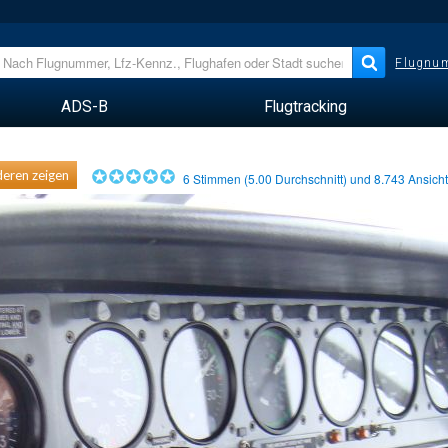
Flugnum
ADS-B
Flugtracking
eren zeigen
6
Stimmen (
5.00
Durchschnitt) und
8.743
Ansich