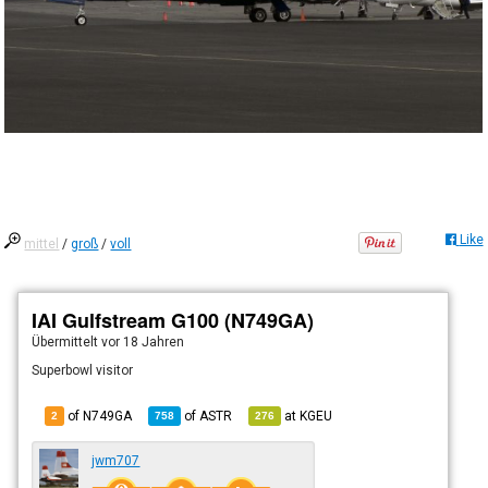
Like
mittel
/
groß
/
voll
IAI Gulfstream G100 (N749GA)
Übermittelt
vor 18 Jahren
Superbowl visitor
of N749GA
of
ASTR
at
KGEU
2
758
276
jwm707