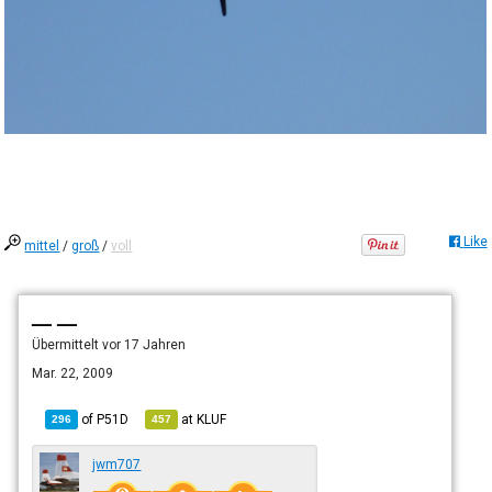
Like
mittel
/
groß
/
voll
— —
Übermittelt
vor 17 Jahren
Mar. 22, 2009
of
P51D
at
KLUF
296
457
jwm707