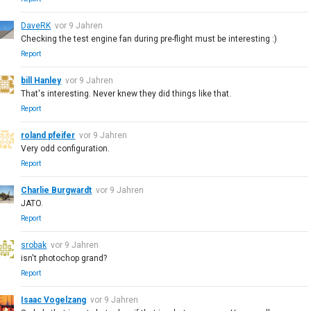
DaveRK
vor 9 Jahren
Checking the test engine fan during pre-flight must be interesting :)
Report
bill Hanley
vor 9 Jahren
That's interesting. Never knew they did things like that.
Report
roland pfeifer
vor 9 Jahren
Very odd configuration.
Report
Charlie Burgwardt
vor 9 Jahren
JATO.
Report
srobak
vor 9 Jahren
isn't photochop grand?
Report
Isaac Vogelzang
vor 9 Jahren