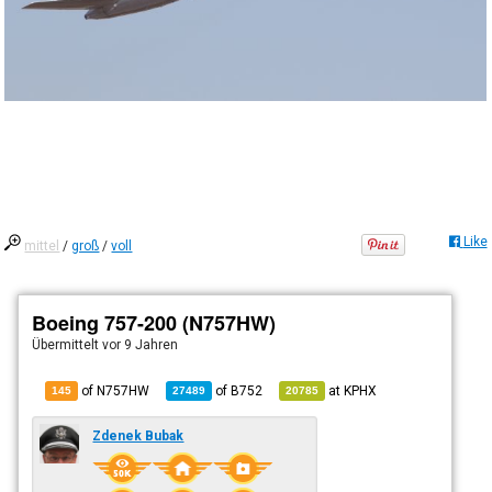
Like
mittel
/
groß
/
voll
Boeing 757-200 (N757HW)
Übermittelt
vor 9 Jahren
of N757HW
of
B752
at
KPHX
145
27489
20785
Zdenek Bubak