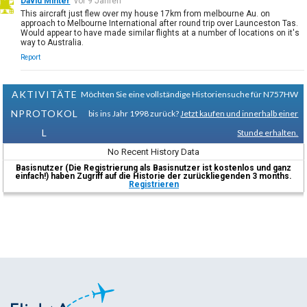
David Minter
vor 9 Jahren
This aircraft just flew over my house 17km from melbourne Au. on
approach to Melbourne International after round trip over Launceston Tas.
Would appear to have made similar flights at a number of locations on it's
way to Australia.
Report
AKTIVITÄTE
Möchten Sie eine vollständige Historiensuche für N757HW
NPROTOKOL
bis ins Jahr 1998 zurück?
Jetzt kaufen und innerhalb einer
L
Stunde erhalten.
No Recent History Data
Basisnutzer (Die Registrierung als Basisnutzer ist kostenlos und ganz
einfach!) haben Zugriff auf die Historie der zurückliegenden 3 months.
Registrieren