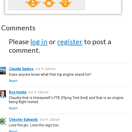
Comments
Please
log in
or
register
to post a
comment.
Claudia Santos
vor 9 Jahren
Does anyone know what that top engine stand for?
Report
Roy Hunte
vor 9 Jahren
Claudia that is Honeywell's FTB (Flying Test Bed) and that is an engine
being flight tested.
Report
Chester Edwards
vor 9 Jahren
Love the pic. Love the rego too.
Report