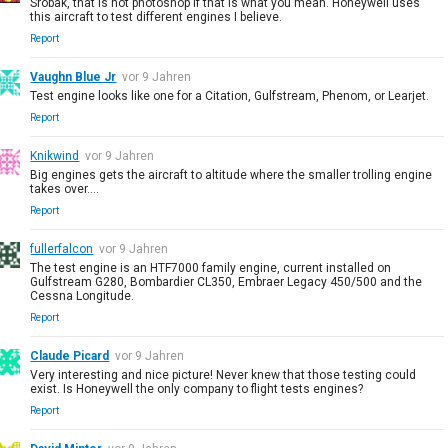
Srobak, that is not photoshop if that is what you mean. Honeywell uses
this aircraft to test different engines I believe.
Report
Vaughn Blue Jr
vor 9 Jahren
Test engine looks like one for a Citation, Gulfstream, Phenom, or Learjet.
Report
Knikwind
vor 9 Jahren
Big engines gets the aircraft to altitude where the smaller trolling engine
takes over....
Report
fullerfalcon
vor 9 Jahren
The test engine is an HTF7000 family engine, current installed on
Gulfstream G280, Bombardier CL350, Embraer Legacy 450/500 and the
Cessna Longitude.
Report
Claude Picard
vor 9 Jahren
Very interesting and nice picture! Never knew that those testing could
exist. Is Honeywell the only company to flight tests engines?
Report