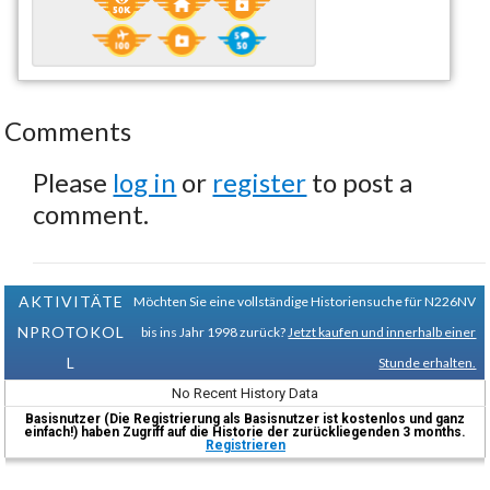
Comments
Please
log in
or
register
to post a
comment.
AKTIVITÄTE
Möchten Sie eine vollständige Historiensuche für N226NV
NPROTOKOL
bis ins Jahr 1998 zurück?
Jetzt kaufen und innerhalb einer
L
Stunde erhalten.
No Recent History Data
Basisnutzer (Die Registrierung als Basisnutzer ist kostenlos und ganz
einfach!) haben Zugriff auf die Historie der zurückliegenden 3 months.
Registrieren