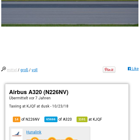
Like
mittel
/
groß
/
voll
Airbus A320 (N226NV)
Übermittelt
vor 7 Jahren
Taxiing at KJQF at dusk - 10/23/18
of N226NV
of
A320
at
KJQF
14
65666
1101
Hunalink