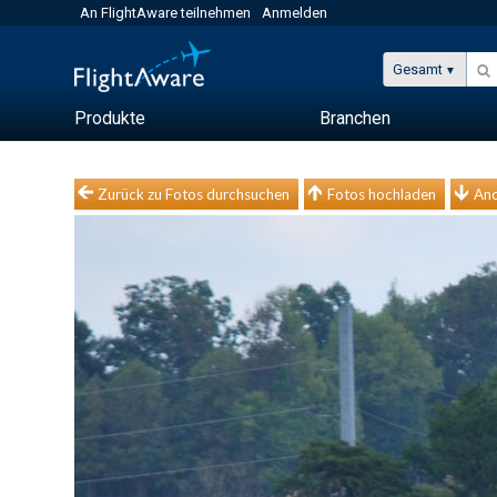
An FlightAware teilnehmen
Anmelden
Gesamt
Produkte
Branchen
Zurück zu Fotos durchsuchen
Fotos hochladen
And