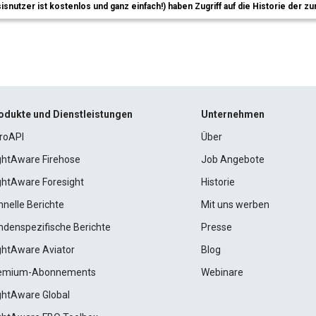
sisnutzer ist kostenlos und ganz einfach!) haben Zugriff auf die Historie der
odukte und Dienstleistungen
Unternehmen
roAPI
Über
ightAware Firehose
Job Angebote
ightAware Foresight
Historie
hnelle Berichte
Mit uns werben
ndenspezifische Berichte
Presse
ightAware Aviator
Blog
emium-Abonnements
Webinare
ightAware Global