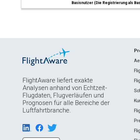
Basisnutzer (Die Registrierung als Ba
Pr
Ae
Fl
FlightAware liefert exakte
Fl
Analysen anhand von Echtzeit-
Sc
Flugdaten, Flugverläufen und
Ku
Prognosen für alle Bereiche der
Luftfahrtbranche.
Fl
Pr
Fl