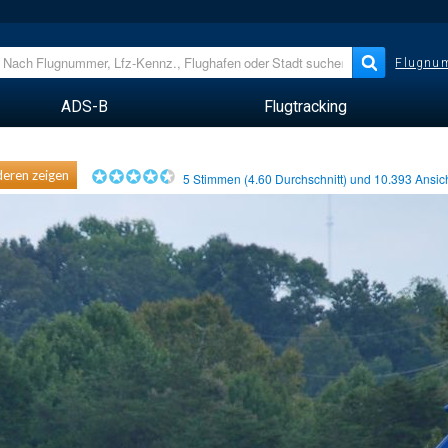
Flugnum
ADS-B
Flugtracking
eren zeigen
5
Stimmen (
4.60
Durchschnitt) und
10.393
Ansic