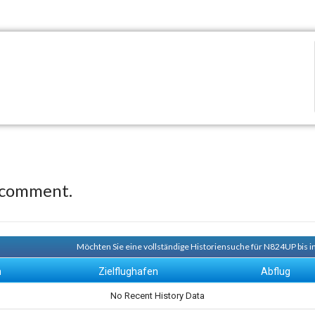
 comment.
Möchten Sie eine vollständige Historiensuche für N824UP bis i
n
Zielflughafen
Abflug
No Recent History Data