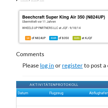
mittel
/
groß
/
voll
Beechcraft Super King Air 350 (N824UP)
Übermittelt
vor 11 Jahren
WHEELS UP PARTNERS LLC at JQF - 9/18/14
of N824UP
of
B350
at
KJQF
14
3165
1101
Comments
Please
log in
or
register
to post a
AKTIVITÄTENPROTOKOLL
Datum
Flugzeug
Abflughafe