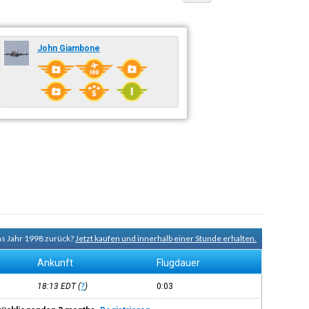
John Giambone
ns Jahr 1998 zurück?
Jetzt kaufen und innerhalb einer Stunde erhalten.
Ankunft
Flugdauer
18:13
EDT
(
?
)
0:03