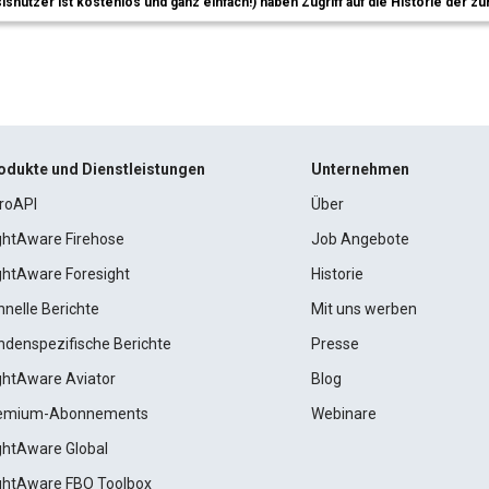
sisnutzer ist kostenlos und ganz einfach!) haben Zugriff auf die Historie der
odukte und Dienstleistungen
Unternehmen
roAPI
Über
ightAware Firehose
Job Angebote
ightAware Foresight
Historie
hnelle Berichte
Mit uns werben
ndenspezifische Berichte
Presse
ightAware Aviator
Blog
emium-Abonnements
Webinare
ightAware Global
ightAware FBO Toolbox