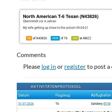
North American T-6 Texan (N43826)
Übermittelt
vor 4 Jahren
My wife getting up close to the action! 09-04-21
of N43826
of
T6
at
KMZZ
18
2539
120
Comments
Please
log in
or
register
to post a
AKTIVITÄTENPROTOKOLL
Datum
Flugzeug
Abflughafen
31.07.2026
T6
Salsbery
(
II70
)