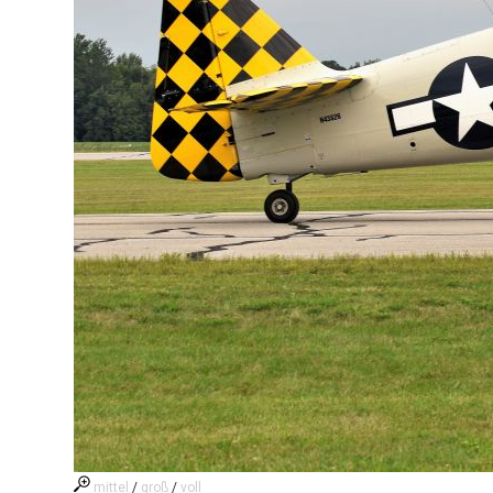
mittel
/
groß
/
voll