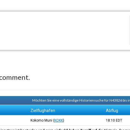
 comment.
Möchten Sie eine vollständige Historiensuche für N43826 bis i
Zielflughafen
Abflug
Kokomo Muni
(
KOKK
)
18:10
EDT