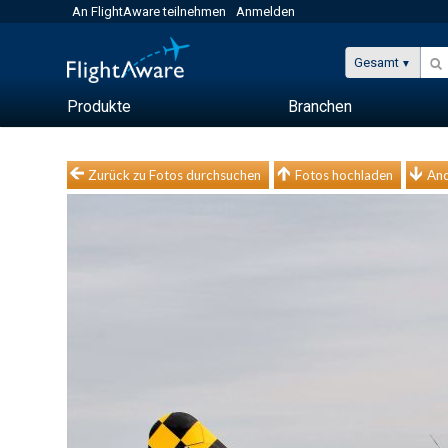
An FlightAware teilnehmen
Anmelden
Gesamt
Produkte
Branchen
Zurück zu Fotos durchsuchen
Fotos hochladen
And