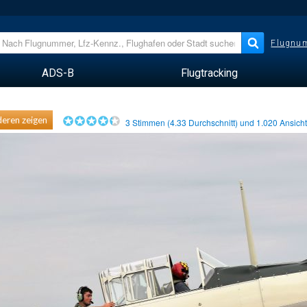
Flugnum
ADS-B
Flugtracking
eren zeigen
3
Stimmen (
4.33
Durchschnitt) und
1.020
Ansich