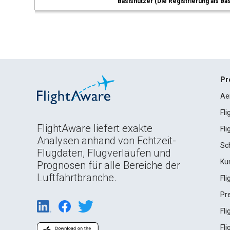
Basisnutzer (Die Registrierung als Ba
Pr
Ae
Fl
FlightAware liefert exakte
Fl
Analysen anhand von Echtzeit-
Sc
Flugdaten, Flugverläufen und
Ku
Prognosen für alle Bereiche der
Luftfahrtbranche.
Fl
Pr
Fl
Fl