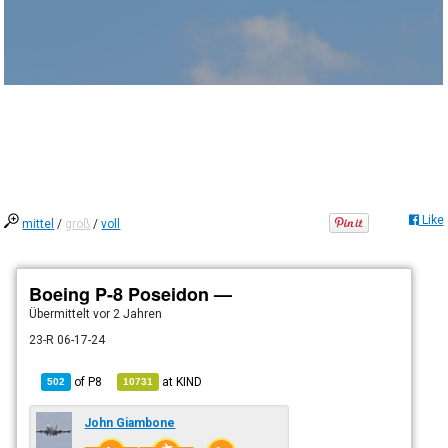
Like
mittel
/
groß
/
voll
Boeing P-8 Poseidon —
Übermittelt
vor 2 Jahren
23-R 06-17-24
of
P8
at
KIND
502
10731
John Giambone