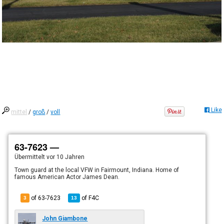
Like
mittel
/
groß
/
voll
63-7623 —
Übermittelt
vor 10 Jahren
Town guard at the local VFW in Fairmount, Indiana. Home of
famous American Actor James Dean.
of 63-7623
of
F4C
3
13
John Giambone