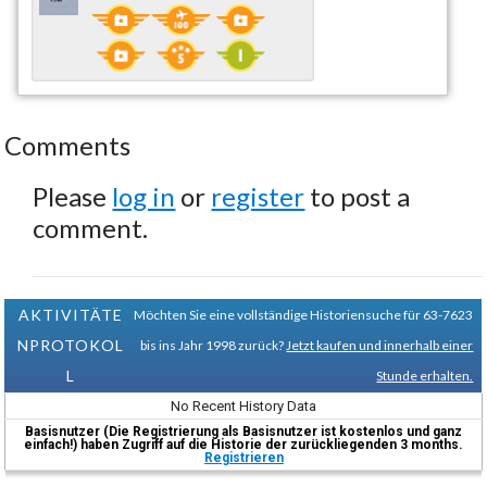
Comments
Please
log in
or
register
to post a
comment.
AKTIVITÄTE
Möchten Sie eine vollständige Historiensuche für 63-7623
NPROTOKOL
bis ins Jahr 1998 zurück?
Jetzt kaufen und innerhalb einer
L
Stunde erhalten.
No Recent History Data
Basisnutzer (Die Registrierung als Basisnutzer ist kostenlos und ganz
einfach!) haben Zugriff auf die Historie der zurückliegenden 3 months.
Registrieren