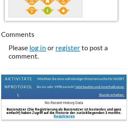
Comments
Please
log in
or
register
to post a
comment.
AKTIVITÄTE
Möchten Sie eine vollständige Historiensuche für N23BT
NPROTOKOL
bis ins Jahr 1998 zurück?
Jetzt kaufen und innerhalb einer
L
Stunde erhalten.
No Recent History Data
Basisnutzer (Die Registrierung als Basisnutzer ist kostenlos und ganz
einfach!) haben Zugriff auf die Historie der zurückliegenden 3 months.
Registrieren