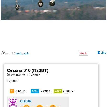
Like
mittel
/
groß
/
voll
Cessna 310 (N23BT)
Übermittelt
vor 16 Jahren
12/30/09
of N23BT
of
C310
at
KHKY
7
2256
4167
KB4HAM