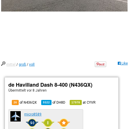
Like
mittel
/
groß
/
voll
de Havilland Dash 8-400 (N436QX)
Übermittelt
vor 8 Jahren
of N436QX
of
DH8D
at
CYVR
26
9322
17978
micro8589