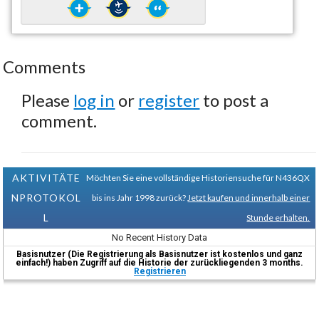
Comments
Please
log in
or
register
to post a
comment.
AKTIVITÄTE
Möchten Sie eine vollständige Historiensuche für N436QX
NPROTOKOL
bis ins Jahr 1998 zurück?
Jetzt kaufen und innerhalb einer
L
Stunde erhalten.
No Recent History Data
Basisnutzer (Die Registrierung als Basisnutzer ist kostenlos und ganz
einfach!) haben Zugriff auf die Historie der zurückliegenden 3 months.
Registrieren