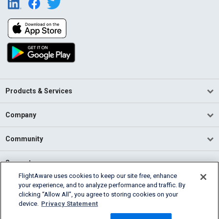
Products & Services
Company
Community
Support
FlightAware uses cookies to keep our site free, enhance
your experience, and to analyze performance and traffic. By
English (USA)
clicking “Allow All”, you agree to storing cookies on your
2026 FlightAware
device.
Privacy Statement
Terms of Use
Privacy
Cookie Settings