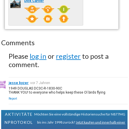
Dick Carver
Comments
Please
log in
or
register
to post a
comment.
jesse kyzer
vor 7 Jahren
1949 DOUGLAS DC3C-R-1830-90C
THANK YOU! to everyone who helps keep these Ol birds flying
Report
AKTIVITÄTE
Möchten Sie eine vollständige Historiensuche für N877MG
NPROTOKOL
bis ins Jahr 1998 zurück?
Jetzt kaufen und innerhalb einer