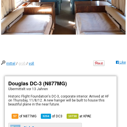
Like
mittel
/
groß
/
voll
Douglas DC-3 (N877MG)
Übermittelt
vor 13 Jahren
Historic Flight Foundation's DC-3, corporate interior. Arrived at HF
on Thursday, 11/8/12. A new hanger will be built to house this
beautiful plane in the near future.
of N877MG
of
DC3
at
KPAE
57
3204
10738