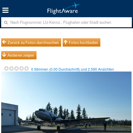
Zurück zu Fotos durchsuchen
Fotos hochladen
Anderen zeigen
0
Stimmen (
0.00
Durchschnitt) und
2.590
Ansichten