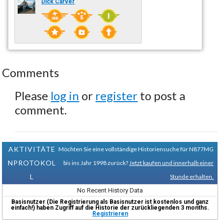
Dick Carver
Comments
Please
log in
or
register
to post a
comment.
AKTIVITÄTE
Möchten Sie eine vollständige Historiensuche für N877MG
NPROTOKOL
bis ins Jahr 1998 zurück?
Jetzt kaufen und innerhalb einer
L
Stunde erhalten.
No Recent History Data
Basisnutzer (Die Registrierung als Basisnutzer ist kostenlos und ganz
einfach!) haben Zugriff auf die Historie der zurückliegenden 3 months.
Registrieren