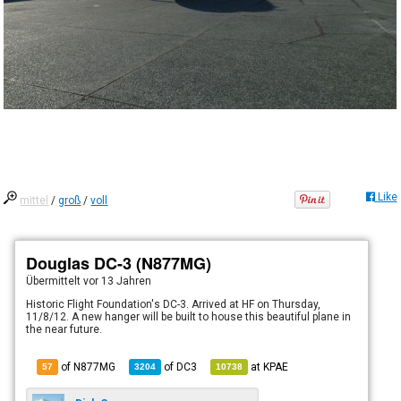
Like
mittel
/
groß
/
voll
Douglas DC-3 (N877MG)
Übermittelt
vor 13 Jahren
Historic Flight Foundation's DC-3. Arrived at HF on Thursday,
11/8/12. A new hanger will be built to house this beautiful plane in
the near future.
of N877MG
of
DC3
at
KPAE
57
3204
10738