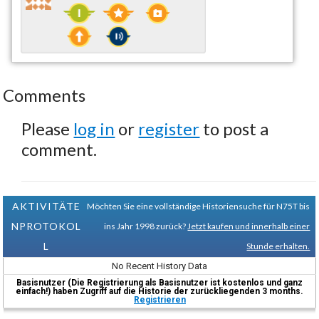
Comments
Please
log in
or
register
to post a
comment.
AKTIVITÄTE
Möchten Sie eine vollständige Historiensuche für N75T bis
NPROTOKOL
ins Jahr 1998 zurück?
Jetzt kaufen und innerhalb einer
L
Stunde erhalten.
No Recent History Data
Basisnutzer (Die Registrierung als Basisnutzer ist kostenlos und ganz
einfach!) haben Zugriff auf die Historie der zurückliegenden 3 months.
Registrieren