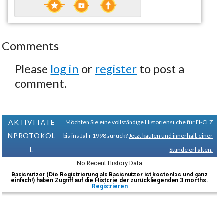
Comments
Please
log in
or
register
to post a
comment.
AKTIVITÄTE
Möchten Sie eine vollständige Historiensuche für EI-CLZ
NPROTOKOL
bis ins Jahr 1998 zurück?
Jetzt kaufen und innerhalb einer
L
Stunde erhalten.
No Recent History Data
Basisnutzer (Die Registrierung als Basisnutzer ist kostenlos und ganz
einfach!) haben Zugriff auf die Historie der zurückliegenden 3 months.
Registrieren