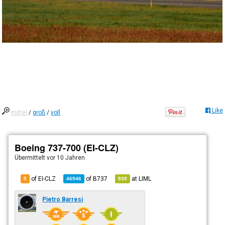
Like
mittel
/
groß
/
voll
Boeing 737-700 (EI-CLZ)
Übermittelt
vor 10 Jahren
of EI-CLZ
of
B737
at
LIML
5
46946
939
Pietro Barresi