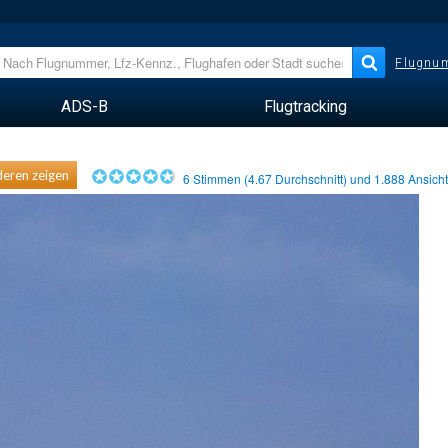
Flugnum
ADS-B
Flugtracking
eren zeigen
6
Stimmen (
4.67
Durchschnitt) und
1.888
Ansich