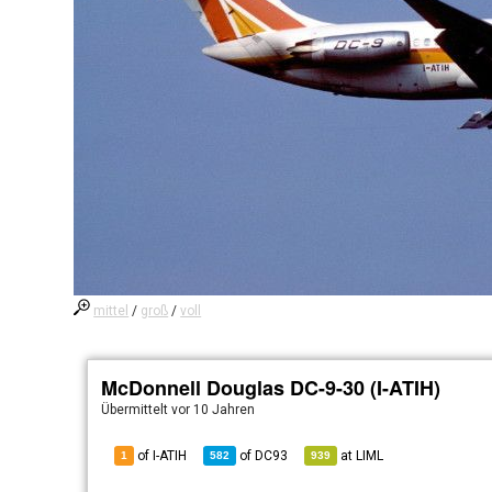
mittel
/
groß
/
voll
McDonnell Douglas DC-9-30 (I-ATIH)
Übermittelt
vor 10 Jahren
of I-ATIH
of
DC93
at
LIML
1
582
939