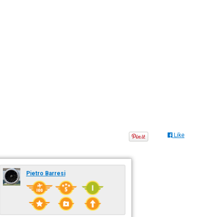
Like
Pietro Barresi