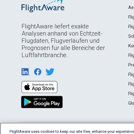
Ae
Fl
FlightAware liefert exakte
Fl
Analysen anhand von Echtzeit-
Sc
Flugdaten, Flugverläufen und
Ku
Prognosen für alle Bereiche der
Luftfahrtbranche.
Fl
Pr
Fl
Fl
Fl
Gl
English (USA)
FlightAware uses cookies to keep our site free, enhance your experience
2026 FlightAware
Terms of Use
Privacy