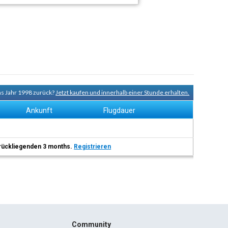
ins Jahr 1998 zurück?
Jetzt kaufen und innerhalb einer Stunde erhalten.
Ankunft
Flugdauer
 zurückliegenden 3 months.
Registrieren
Community