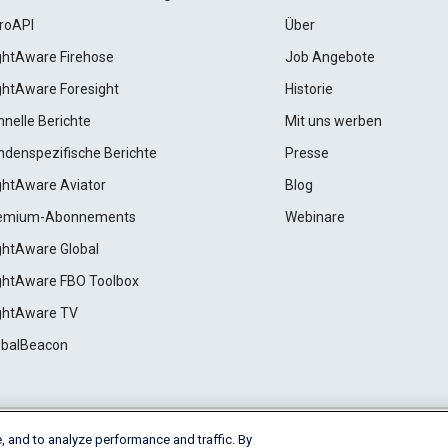
roAPI
Über
ightAware Firehose
Job Angebote
ightAware Foresight
Historie
hnelle Berichte
Mit uns werben
ndenspezifische Berichte
Presse
ightAware Aviator
Blog
emium-Abonnements
Webinare
ightAware Global
ightAware FBO Toolbox
ightAware TV
obalBeacon
, and to analyze performance and traffic. By
Cookie Settings