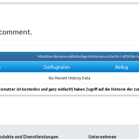
 comment.
Möchten Sie eine vollständige Historiensuche für I-ATIH bis 
n
Zielflughafen
Abflug
No Recent History Data
sisnutzer ist kostenlos und ganz einfach!) haben Zugriff auf die Historie der
odukte und Dienstleistungen
Unternehmen