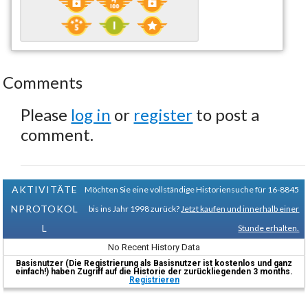
Comments
Please
log in
or
register
to post a
comment.
AKTIVITÄTE
Möchten Sie eine vollständige Historiensuche für 16-8845
NPROTOKOL
bis ins Jahr 1998 zurück?
Jetzt kaufen und innerhalb einer
L
Stunde erhalten.
No Recent History Data
Basisnutzer (Die Registrierung als Basisnutzer ist kostenlos und ganz
einfach!) haben Zugriff auf die Historie der zurückliegenden 3 months.
Registrieren