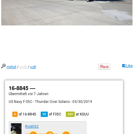
Like
mittel
/
groß
/
voll
16-8845 —
Übermittelt
vor 7 Jahren
US Navy F-35C - Thunder Over Solano - 03/30/2019
of 16-8845
of
F35C
at
KSUU
4
35
265
Rickh52