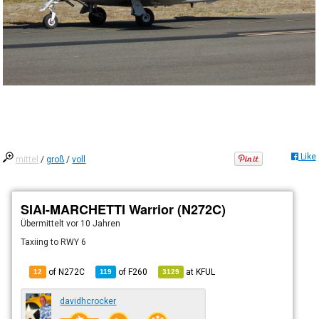
Like
mittel
/
groß
/
voll
SIAI-MARCHETTI Warrior (N272C)
Übermittelt
vor 10 Jahren
Taxiing to RWY 6
of N272C
of
F260
at
KFUL
12
119
3129
davidhcrocker