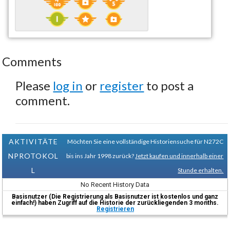
Comments
Please
log in
or
register
to post a
comment.
AKTIVITÄTE
Möchten Sie eine vollständige Historiensuche für N272C
NPROTOKOL
bis ins Jahr 1998 zurück?
Jetzt kaufen und innerhalb einer
L
Stunde erhalten.
No Recent History Data
Basisnutzer (Die Registrierung als Basisnutzer ist kostenlos und ganz
einfach!) haben Zugriff auf die Historie der zurückliegenden 3 months.
Registrieren