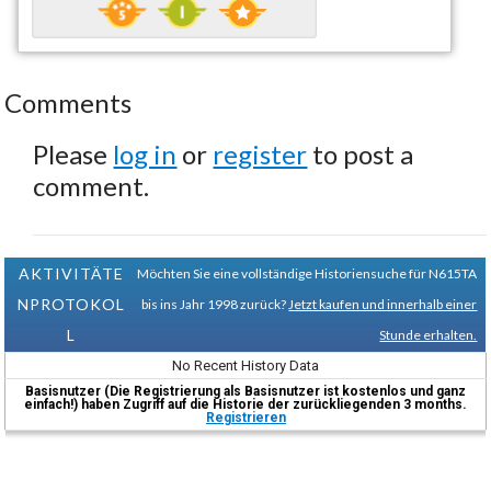
Comments
Please
log in
or
register
to post a
comment.
AKTIVITÄTE
Möchten Sie eine vollständige Historiensuche für N615TA
NPROTOKOL
bis ins Jahr 1998 zurück?
Jetzt kaufen und innerhalb einer
L
Stunde erhalten.
No Recent History Data
Basisnutzer (Die Registrierung als Basisnutzer ist kostenlos und ganz
einfach!) haben Zugriff auf die Historie der zurückliegenden 3 months.
Registrieren