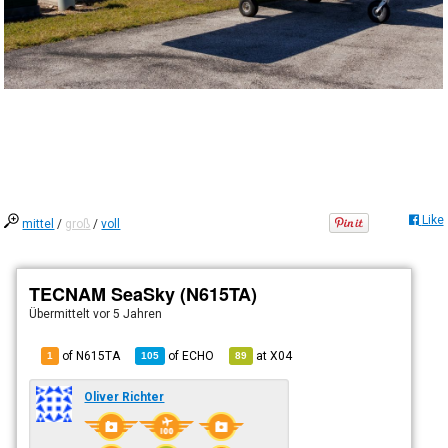
Like
mittel
/
groß
/
voll
TECNAM SeaSky (N615TA)
Übermittelt
vor 5 Jahren
of N615TA
of
ECHO
at
X04
1
105
89
Oliver Richter