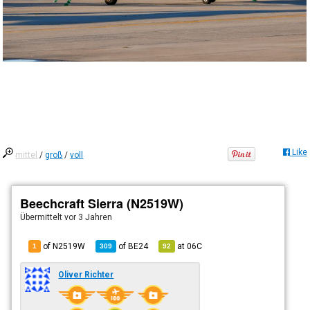
Like
mittel
/
groß
/
voll
Beechcraft Sierra (N2519W)
Übermittelt
vor 3 Jahren
of N2519W
of
BE24
at
06C
1
309
92
Oliver Richter