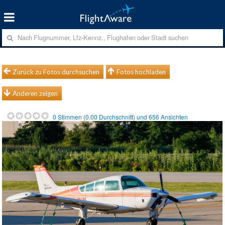
Zurück zu Fotos durchsuchen
Fotos hochladen
Anderen zeigen
0
Stimmen (
0.00
Durchschnitt) und
656
Ansichten