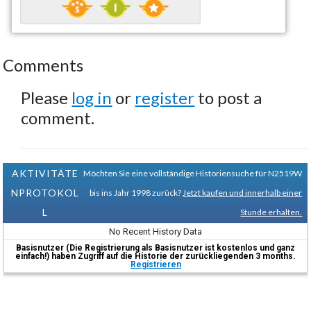
Comments
Please
log in
or
register
to post a
comment.
AKTIVITÄTE
Möchten Sie eine vollständige Historiensuche für N2519W
NPROTOKOL
bis ins Jahr 1998 zurück?
Jetzt kaufen und innerhalb einer
L
Stunde erhalten.
No Recent History Data
Basisnutzer (Die Registrierung als Basisnutzer ist kostenlos und ganz
einfach!) haben Zugriff auf die Historie der zurückliegenden 3 months.
Registrieren