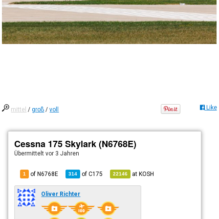
Like
mittel
/
groß
/
voll
Cessna 175 Skylark (N6768E)
Übermittelt
vor 3 Jahren
of N6768E
of
C175
at
KOSH
1
314
22146
Oliver Richter