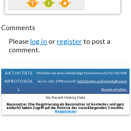
Comments
Please
log in
or
register
to post a
comment.
AKTIVITÄTE
Möchten Sie eine vollständige Historiensuche für N6768E
NPROTOKOL
bis ins Jahr 1998 zurück?
Jetzt kaufen und innerhalb einer
L
Stunde erhalten.
No Recent History Data
Basisnutzer (Die Registrierung als Basisnutzer ist kostenlos und ganz
einfach!) haben Zugriff auf die Historie der zurückliegenden 3 months.
Registrieren