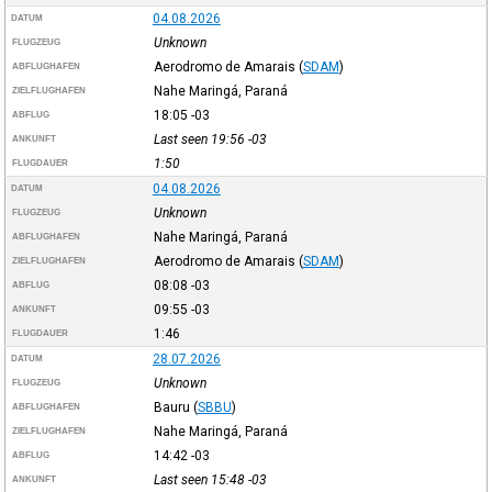
04.08.2026
DATUM
Unknown
FLUGZEUG
Aerodromo de Amarais
(
SDAM
)
ABFLUGHAFEN
Nahe Maringá, Paraná
ZIELFLUGHAFEN
18:05
-03
ABFLUG
Last seen 19:56
-03
ANKUNFT
1:50
FLUGDAUER
04.08.2026
DATUM
Unknown
FLUGZEUG
Nahe Maringá, Paraná
ABFLUGHAFEN
Aerodromo de Amarais
(
SDAM
)
ZIELFLUGHAFEN
08:08
-03
ABFLUG
09:55
-03
ANKUNFT
1:46
FLUGDAUER
28.07.2026
DATUM
Unknown
FLUGZEUG
Bauru
(
SBBU
)
ABFLUGHAFEN
Nahe Maringá, Paraná
ZIELFLUGHAFEN
14:42
-03
ABFLUG
Last seen 15:48
-03
ANKUNFT