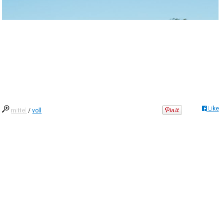
Like
mittel
/
voll