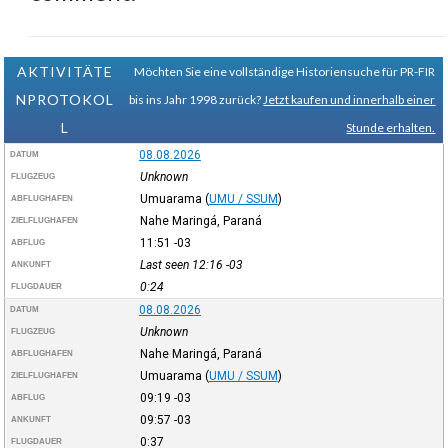
AKTIVITÄTE
Möchten Sie eine vollständige Historiensuche für PR-FIR
NPROTOKOL
bis ins Jahr 1998 zurück?
Jetzt kaufen und innerhalb einer
L
Stunde erhalten.
08.08.2026
DATUM
Unknown
FLUGZEUG
Umuarama
(
UMU / SSUM
)
ABFLUGHAFEN
Nahe Maringá, Paraná
ZIELFLUGHAFEN
11:51
-03
ABFLUG
Last seen 12:16
-03
ANKUNFT
0:24
FLUGDAUER
08.08.2026
DATUM
Unknown
FLUGZEUG
Nahe Maringá, Paraná
ABFLUGHAFEN
Umuarama
(
UMU / SSUM
)
ZIELFLUGHAFEN
09:19
-03
ABFLUG
09:57
-03
ANKUNFT
0:37
FLUGDAUER