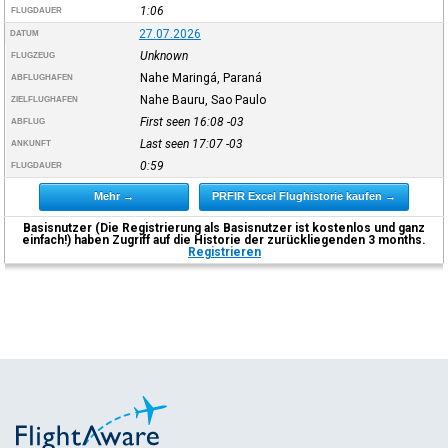
1:06
FLUGDAUER
27.07.2026
DATUM
Unknown
FLUGZEUG
Nahe Maringá, Paraná
ABFLUGHAFEN
Nahe Bauru, Sao Paulo
ZIELFLUGHAFEN
First seen 16:08
-03
ABFLUG
Last seen 17:07
-03
ANKUNFT
0:59
FLUGDAUER
Mehr →
PRFIR Excel Flughistorie kaufen →
Basisnutzer (Die Registrierung als Basisnutzer ist kostenlos und ganz
einfach!) haben Zugriff auf die Historie der zurückliegenden 3 months.
Registrieren