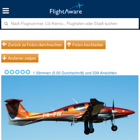
Zurück zu Fotos durchsuchen
Fotos hochladen
Anderen zeigen
1
Stimmen (
5.00
Durchschnitt) und
339
Ansichten