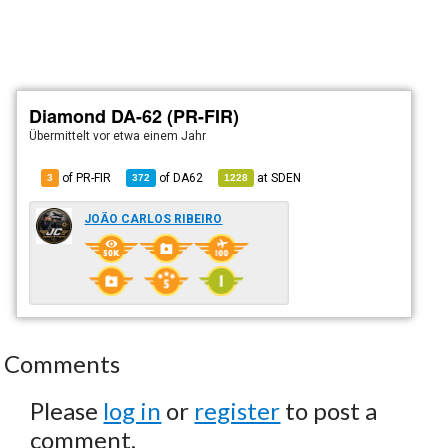
Diamond DA-62 (PR-FIR)
Übermittelt
vor etwa einem Jahr
of PR-FIR
of
DA62
at
SDEN
3
372
1228
JOÃO CARLOS RIBEIRO
Comments
Please
log in
or
register
to post a
comment.