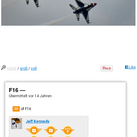
Like
mittel
/
groß
/
voll
F16 —
Übermittelt
vor 14 Jahren
of F16
30
Jeff Kennedy