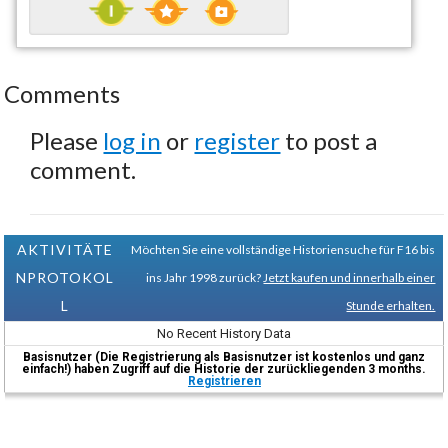
Comments
Please
log in
or
register
to post a
comment.
AKTIVITÄTE
Möchten Sie eine vollständige Historiensuche für F16 bis
NPROTOKOL
ins Jahr 1998 zurück?
Jetzt kaufen und innerhalb einer
L
Stunde erhalten.
No Recent History Data
Basisnutzer (Die Registrierung als Basisnutzer ist kostenlos und ganz
einfach!) haben Zugriff auf die Historie der zurückliegenden 3 months.
Registrieren