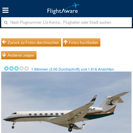
Zurück zu Fotos durchsuchen
Fotos hochladen
Anderen zeigen
1
Stimmen (
3.00
Durchschnitt) und
1.616
Ansichten