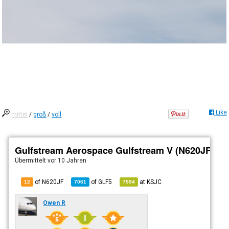
Like
mittel
/
groß
/
voll
Gulfstream Aerospace Gulfstream V (N620JF)
Übermittelt
vor 10 Jahren
of N620JF
of
GLF5
at
KSJC
12
7061
7554
Owen R