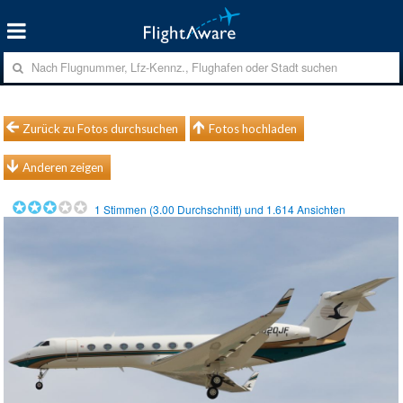
Zurück zu Fotos durchsuchen
Fotos hochladen
Anderen zeigen
1
Stimmen (
3.00
Durchschnitt) und
1.614
Ansichten