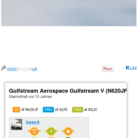
Like
mittel
/
groß
/
voll
Gulfstream Aerospace Gulfstream V (N620JF)
Übermittelt
vor 10 Jahren
of N620JF
of
GLF5
at
KSJC
12
7061
7554
Owen R