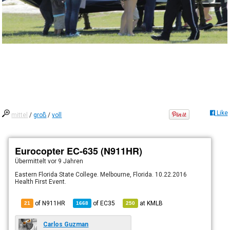
Like
mittel
/
groß
/
voll
Eurocopter EC-635 (N911HR)
Übermittelt
vor 9 Jahren
Eastern Florida State College. Melbourne, Florida. 10.22.2016
Health First Event.
of N911HR
of
EC35
at
KMLB
21
1668
250
Carlos Guzman