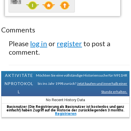
Comments
Please
log in
or
register
to post a
comment.
AKTIVITÄTE
Möchten Sie eine vollständige Historiensuche für N911HR
NPROTOKOL
bis ins Jahr 1998 zurück?
Jetzt kaufen und innerhalb einer
L
Stunde erhalten.
No Recent History Data
Basisnutzer (Die Registrierung als Basisnutzer ist kostenlos und ganz
einfach!) haben Zugriff auf die Historie der zurückliegenden 3 months.
Registrieren