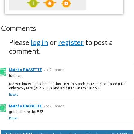
Comments
Please
log in
or
register
to post a
comment.
Mathéo BASSETTE
vor 7 Jahren
funfact :
Did you know FedEx bought this 767F in March 2015 and operated it for
only two years (Aug 2017) and sold it to Latam Cargo ?
Report
Mathéo BASSETTE
vor 7 Jahren
great pitcure tho !! 5*
Report