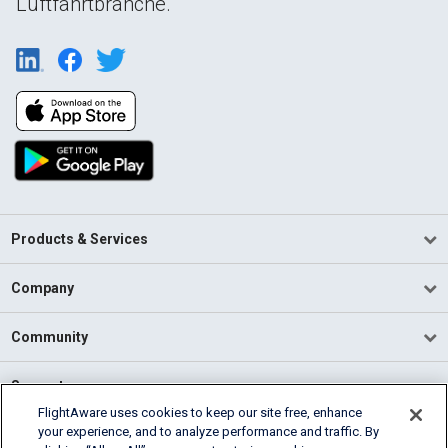
Luftfahrtbranche.
Products & Services
Company
Community
Support
FlightAware uses cookies to keep our site free, enhance
your experience, and to analyze performance and traffic. By
English (USA)