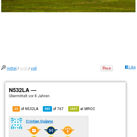
Like
mittel
/
groß
/
voll
N532LA —
Übermittelt
vor 8 Jahren
of N532LA
of
767
at
MROC
25
585
1527
Cristian Quijano