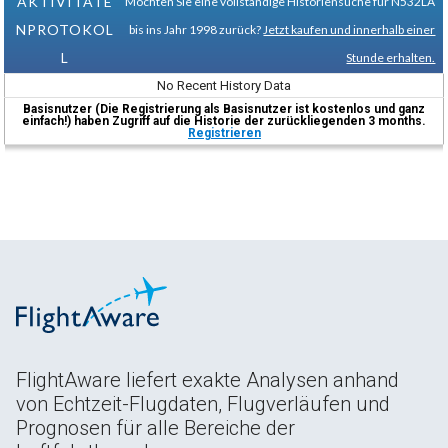
AKTIVITÄTE
Möchten Sie eine vollständige Historiensuche für N532LA
NPROTOKOL
bis ins Jahr 1998 zurück?
Jetzt kaufen und innerhalb einer
L
Stunde erhalten.
No Recent History Data
Basisnutzer (Die Registrierung als Basisnutzer ist kostenlos und ganz
einfach!) haben Zugriff auf die Historie der zurückliegenden 3 months.
Registrieren
FlightAware liefert exakte Analysen anhand
von Echtzeit-Flugdaten, Flugverläufen und
Prognosen für alle Bereiche der