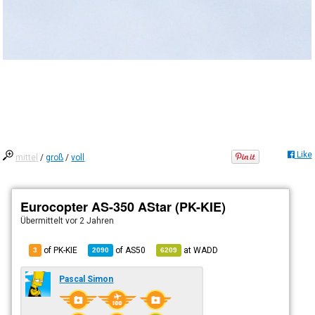
Like
mittel
/
groß
/
voll
Eurocopter AS-350 AStar (PK-KIE)
Übermittelt
vor 2 Jahren
of PK-KIE
of
AS50
at
WADD
3
2090
6209
Pascal Simon