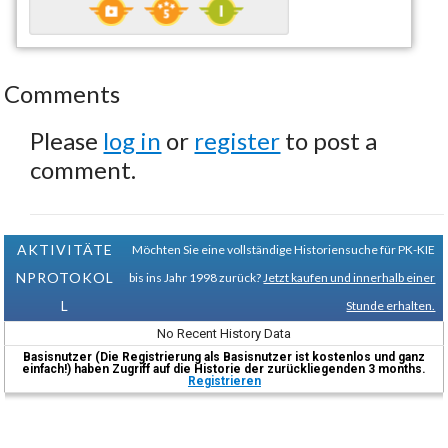
Comments
Please
log in
or
register
to post a
comment.
AKTIVITÄTE
Möchten Sie eine vollständige Historiensuche für PK-KIE
NPROTOKOL
bis ins Jahr 1998 zurück?
Jetzt kaufen und innerhalb einer
L
Stunde erhalten.
No Recent History Data
Basisnutzer (Die Registrierung als Basisnutzer ist kostenlos und ganz
einfach!) haben Zugriff auf die Historie der zurückliegenden 3 months.
Registrieren