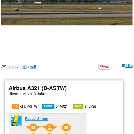
Like
mittel
/
groß
/
voll
Airbus A321 (D-ASTW)
Übermittelt
vor 3 Jahren
of D-ASTW
of
A321
at
LFSB
11
28056
1841
Pascal Simon