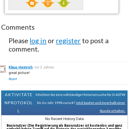
Comments
Please
log in
or
register
to post a
comment.
Klaus Heinrich
vor 3 Jahren
great picture!
Report
AKTIVITÄTE
Möchten Sie eine vollständige Historiensuche für D-ASTW
NPROTOKOL
bis ins Jahr 1998 zurück?
Jetzt kaufen und innerhalb einer
L
Stunde erhalten.
No Recent History Data
Basisnutzer (Die Registrierung als Basisnutzer ist kostenlos und ganz
einfach!) haben Zugriff auf die Historie der zurückliegenden 3 months.