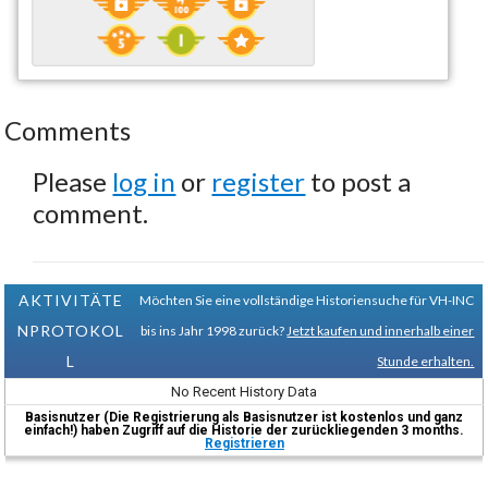
Comments
Please
log in
or
register
to post a
comment.
AKTIVITÄTE
Möchten Sie eine vollständige Historiensuche für VH-INC
NPROTOKOL
bis ins Jahr 1998 zurück?
Jetzt kaufen und innerhalb einer
L
Stunde erhalten.
No Recent History Data
Basisnutzer (Die Registrierung als Basisnutzer ist kostenlos und ganz
einfach!) haben Zugriff auf die Historie der zurückliegenden 3 months.
Registrieren