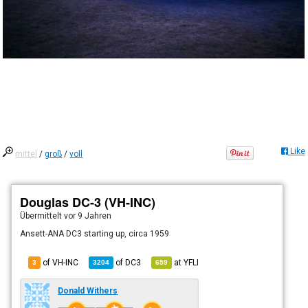
Like
mittel
/
groß
/
voll
Douglas DC-3 (VH-INC)
Übermittelt
vor 9 Jahren
Ansett-ANA DC3 starting up, circa 1959
of VH-INC
of
DC3
at
YFLI
3
3204
659
Donald Withers