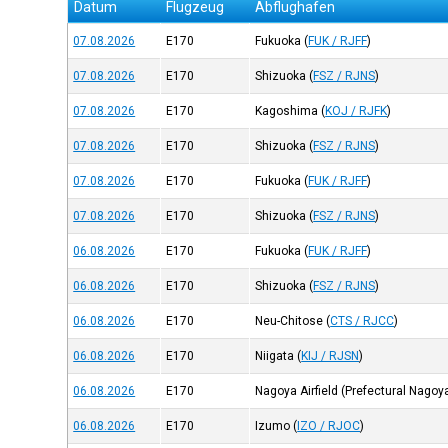
Datum
Flugzeug
Abflughafen
07.08.2026
E170
Fukuoka
(
FUK / RJFF
)
07.08.2026
E170
Shizuoka
(
FSZ / RJNS
)
07.08.2026
E170
Kagoshima
(
KOJ / RJFK
)
07.08.2026
E170
Shizuoka
(
FSZ / RJNS
)
07.08.2026
E170
Fukuoka
(
FUK / RJFF
)
07.08.2026
E170
Shizuoka
(
FSZ / RJNS
)
06.08.2026
E170
Fukuoka
(
FUK / RJFF
)
06.08.2026
E170
Shizuoka
(
FSZ / RJNS
)
06.08.2026
E170
Neu-Chitose
(
CTS / RJCC
)
06.08.2026
E170
Niigata
(
KIJ / RJSN
)
06.08.2026
E170
Nagoya Airfield (Prefectural Nagoy
06.08.2026
E170
Izumo
(
IZO / RJOC
)