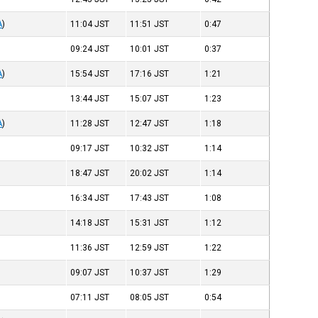
A
)
11:04
JST
11:51
JST
0:47
09:24
JST
10:01
JST
0:37
A
)
15:54
JST
17:16
JST
1:21
13:44
JST
15:07
JST
1:23
A
)
11:28
JST
12:47
JST
1:18
09:17
JST
10:32
JST
1:14
18:47
JST
20:02
JST
1:14
16:34
JST
17:43
JST
1:08
14:18
JST
15:31
JST
1:12
11:36
JST
12:59
JST
1:22
09:07
JST
10:37
JST
1:29
07:11
JST
08:05
JST
0:54