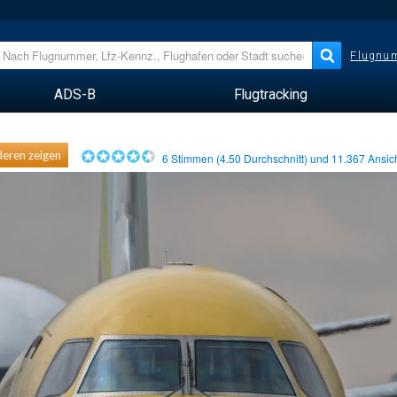
Flugnum
ADS-B
Flugtracking
eren zeigen
6
Stimmen (
4.50
Durchschnitt) und
11.367
Ansic