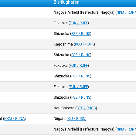
Zielflughafen
Nagoya Airfield (Prefectural Nagoya)
(
NKM / RJN
Fukuoka
(
FUK / RJFF
)
Shizuoka
(
FSZ / RJNS
)
Kagoshima
(
KOJ / RJFK
)
Shizuoka
(
FSZ / RJNS
)
Fukuoka
(
FUK / RJFF
)
Shizuoka
(
FSZ / RJNS
)
Fukuoka
(
FUK / RJFF
)
Shizuoka
(
FSZ / RJNS
)
Neu-Chitose
(
CTS / RJCC
)
a)
(
NKM / RJNA
)
Niigata
(
KIJ / RJSN
)
Nagoya Airfield (Prefectural Nagoya)
(
NKM / RJN