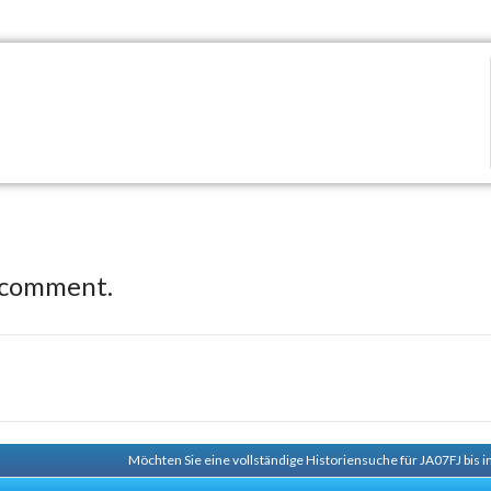
 comment.
Möchten Sie eine vollständige Historiensuche für JA07FJ bis 