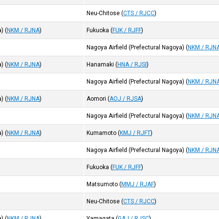
Neu-Chitose
(
CTS / RJCC
)
a)
(
NKM / RJNA
)
Fukuoka
(
FUK / RJFF
)
Nagoya Airfield (Prefectural Nagoya)
(
NKM / RJN
a)
(
NKM / RJNA
)
Hanamaki
(
HNA / RJSI
)
Nagoya Airfield (Prefectural Nagoya)
(
NKM / RJN
a)
(
NKM / RJNA
)
Aomori
(
AOJ / RJSA
)
Nagoya Airfield (Prefectural Nagoya)
(
NKM / RJN
a)
(
NKM / RJNA
)
Kumamoto
(
KMJ / RJFT
)
Nagoya Airfield (Prefectural Nagoya)
(
NKM / RJN
Fukuoka
(
FUK / RJFF
)
Matsumoto
(
MMJ / RJAF
)
Neu-Chitose
(
CTS / RJCC
)
a)
(
NKM / RJNA
)
Yamagata
(
GAJ / RJSC
)