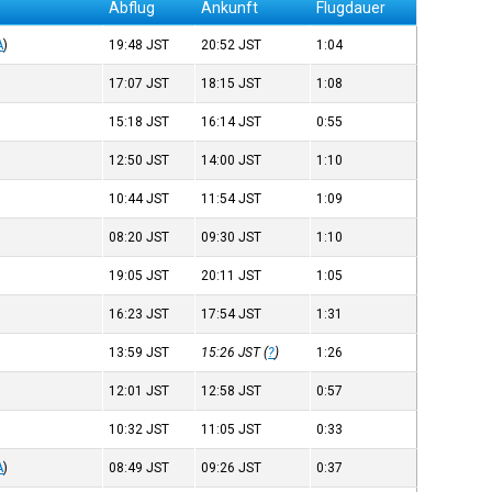
Abflug
Ankunft
Flugdauer
A
)
19:48
JST
20:52
JST
1:04
17:07
JST
18:15
JST
1:08
15:18
JST
16:14
JST
0:55
12:50
JST
14:00
JST
1:10
10:44
JST
11:54
JST
1:09
08:20
JST
09:30
JST
1:10
19:05
JST
20:11
JST
1:05
16:23
JST
17:54
JST
1:31
13:59
JST
15:26
JST
(
?
)
1:26
12:01
JST
12:58
JST
0:57
10:32
JST
11:05
JST
0:33
A
)
08:49
JST
09:26
JST
0:37