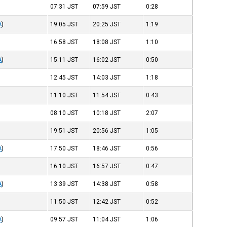
07:31
JST
07:59
JST
0:28
A
)
19:05
JST
20:25
JST
1:19
16:58
JST
18:08
JST
1:10
A
)
15:11
JST
16:02
JST
0:50
12:45
JST
14:03
JST
1:18
11:10
JST
11:54
JST
0:43
08:10
JST
10:18
JST
2:07
19:51
JST
20:56
JST
1:05
A
)
17:50
JST
18:46
JST
0:56
16:10
JST
16:57
JST
0:47
A
)
13:39
JST
14:38
JST
0:58
11:50
JST
12:42
JST
0:52
A
)
09:57
JST
11:04
JST
1:06