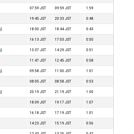
07:59
JST
09:59
JST
1:59
19:45
JST
20:33
JST
0:48
A
)
18:00
JST
18:44
JST
0:43
16:13
JST
17:03
JST
0:50
A
)
13:37
JST
14:29
JST
0:51
11:47
JST
12:45
JST
0:58
A
)
09:58
JST
11:00
JST
1:01
08:05
JST
08:58
JST
0:53
A
)
20:19
JST
21:19
JST
1:00
18:09
JST
19:17
JST
1:07
16:18
JST
17:19
JST
1:01
14:23
JST
15:19
JST
0:56
12:43
JST
13:25
JST
0:42