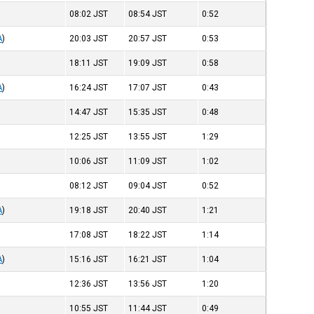
08:02
JST
08:54
JST
0:52
A
)
20:03
JST
20:57
JST
0:53
18:11
JST
19:09
JST
0:58
A
)
16:24
JST
17:07
JST
0:43
14:47
JST
15:35
JST
0:48
12:25
JST
13:55
JST
1:29
10:06
JST
11:09
JST
1:02
08:12
JST
09:04
JST
0:52
A
)
19:18
JST
20:40
JST
1:21
17:08
JST
18:22
JST
1:14
A
)
15:16
JST
16:21
JST
1:04
12:36
JST
13:56
JST
1:20
10:55
JST
11:44
JST
0:49