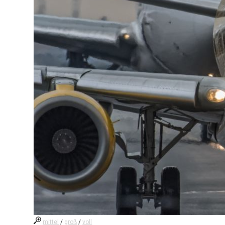
mittel
/
groß
/
voll