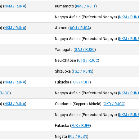
a)
(
NKM / RJNA
)
Kumamoto
(
KMJ / RJFT
)
Nagoya Airfield (Prefectural Nagoya)
(
NKM / RJN
a)
(
NKM / RJNA
)
Aomori
(
AOJ / RJSA
)
Nagoya Airfield (Prefectural Nagoya)
(
NKM / RJN
Yamagata
(
GAJ / RJSC
)
Neu-Chitose
(
CTS / RJCC
)
Shizuoka
(
FSZ / RJNS
)
a)
(
NKM / RJNA
)
Fukuoka
(
FUK / RJFF
)
 RJCO
)
Nagoya Airfield (Prefectural Nagoya)
(
NKM / RJN
a)
(
NKM / RJNA
)
Okadama (Sapporo Airfield)
(
OKD / RJCO
)
Nagoya Airfield (Prefectural Nagoya)
(
NKM / RJN
Fukuoka
(
FUK / RJFF
)
Niigata
(
KIJ / RJSN
)