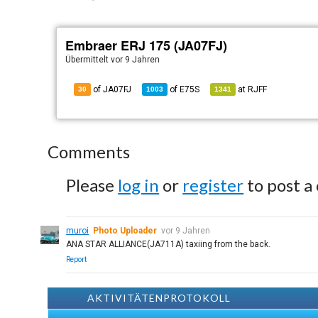
Embraer ERJ 175 (JA07FJ)
Übermittelt
vor 9 Jahren
of JA07FJ
of
E75S
at
RJFF
30
1003
1341
Comments
Please
log in
or
register
to post a
muroi
Photo Uploader
vor 9 Jahren
ANA STAR ALLIANCE(JA711A) taxiing from the back.
Report
AKTIVITÄTENPROTOKOLL