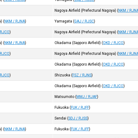
Nagoya Airfield (Prefectural Nagoya)
(
NKM / RJN
a)
(
NKM / RJNA
)
Yamagata
(
GAJ / RJSC
)
 RJCO
)
Nagoya Airfield (Prefectural Nagoya)
(
NKM / RJN
a)
(
NKM / RJNA
)
Okadama (Sapporo Airfield)
(
OKD / RJCO
)
 RJCO
)
Nagoya Airfield (Prefectural Nagoya)
(
NKM / RJN
Okadama (Sapporo Airfield)
(
OKD / RJCO
)
 RJCO
)
Shizuoka
(
FSZ / RJNS
)
Okadama (Sapporo Airfield)
(
OKD / RJCO
)
Matsumoto
(
MMJ / RJAF
)
Fukuoka
(
FUK / RJFF
)
Sendai
(
SDJ / RJSS
)
a)
(
NKM / RJNA
)
Fukuoka
(
FUK / RJFF
)