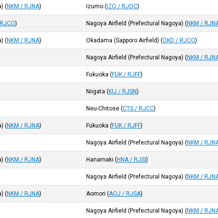
a)
(
NKM / RJNA
)
Izumo
(
IZO / RJOC
)
 RJCO
)
Nagoya Airfield (Prefectural Nagoya)
(
NKM / RJN
a)
(
NKM / RJNA
)
Okadama (Sapporo Airfield)
(
OKD / RJCO
)
Nagoya Airfield (Prefectural Nagoya)
(
NKM / RJN
Fukuoka
(
FUK / RJFF
)
Niigata
(
KIJ / RJSN
)
Neu-Chitose
(
CTS / RJCC
)
a)
(
NKM / RJNA
)
Fukuoka
(
FUK / RJFF
)
Nagoya Airfield (Prefectural Nagoya)
(
NKM / RJN
a)
(
NKM / RJNA
)
Hanamaki
(
HNA / RJSI
)
Nagoya Airfield (Prefectural Nagoya)
(
NKM / RJN
a)
(
NKM / RJNA
)
Aomori
(
AOJ / RJSA
)
Nagoya Airfield (Prefectural Nagoya)
(
NKM / RJN