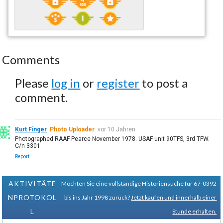
Comments
Please
log in
or
register
to post a
comment.
Kurt Finger
Photo Uploader
vor 10 Jahren
Photographed RAAF Pearce November 1978. USAF unit 90TFS, 3rd TFW.
C/n 3301.
Report
AKTIVITÄTE
Möchten Sie eine vollständige Historiensuche für 67-0392
NPROTOKOL
bis ins Jahr 1998 zurück?
Jetzt kaufen und innerhalb einer
L
Stunde erhalten.