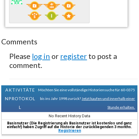
Comments
Please
log in
or
register
to post a
comment.
AKTIVITÄTE
Möchten Sie eine vollständige Historiensuche für 60-0375
NPROTOKOL
bis ins Jahr 1998 zurück?
Jetzt kaufen und innerhalb einer
L
Stunde erhalten.
No Recent History Data
Basisnutzer (Die Registrierung als Basisnutzer ist kostenlos und ganz
einfach!) haben Zugriff auf die Historie der zurückliegenden 3 months.
Registrieren