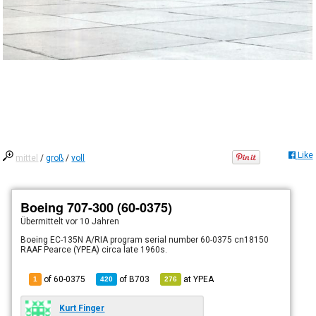
Like
mittel
/
groß
/
voll
Boeing 707-300 (60-0375)
Übermittelt
vor 10 Jahren
Boeing EC-135N A/RIA program serial number 60-0375 cn18150
RAAF Pearce (YPEA) circa late 1960s.
of 60-0375
of
B703
at
YPEA
1
420
276
Kurt Finger