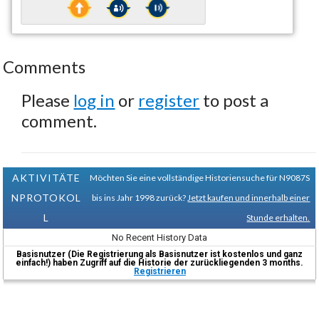
Comments
Please
log in
or
register
to post a
comment.
AKTIVITÄTE
Möchten Sie eine vollständige Historiensuche für N9087S
NPROTOKOL
bis ins Jahr 1998 zurück?
Jetzt kaufen und innerhalb einer
L
Stunde erhalten.
No Recent History Data
Basisnutzer (Die Registrierung als Basisnutzer ist kostenlos und ganz
einfach!) haben Zugriff auf die Historie der zurückliegenden 3 months.
Registrieren