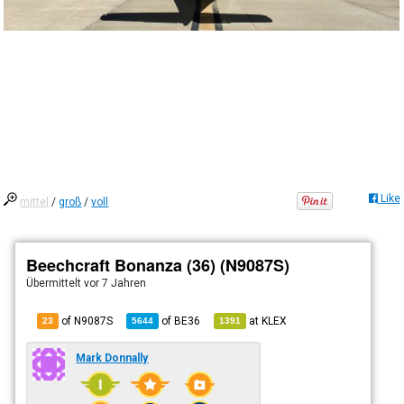
Like
mittel
/
groß
/
voll
Beechcraft Bonanza (36) (N9087S)
Übermittelt
vor 7 Jahren
of N9087S
of
BE36
at
KLEX
23
5644
1391
Mark Donnally