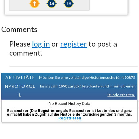
Comments
Please
log in
or
register
to post a
comment.
AKTIVITÄTE
Möchten Sie eine vollständige Historiensuche für N9087S
NPROTOKOL
bis ins Jahr 1998 zurück?
Jetzt kaufen und innerhalb einer
L
Stunde erhalten.
No Recent History Data
Basisnutzer (Die Registrierung als Basisnutzer ist kostenlos und ganz
einfach!) haben Zugriff auf die Historie der zurückliegenden 3 months.
Registrieren