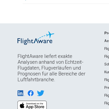
Pr
Ae
Fl
FlightAware liefert exakte
Fl
Analysen anhand von Echtzeit-
Sc
Flugdaten, Flugverläufen und
Ku
Prognosen für alle Bereiche der
Luftfahrtbranche.
Fl
Pr
Fl
Fl