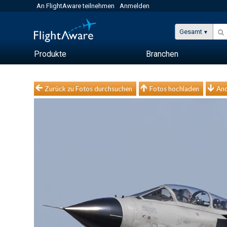
An FlightAware teilnehmen
Anmelden
Gesamt
Produkte
Branchen
Zurück zu Fotos durchsuchen
Fotos hochladen
And