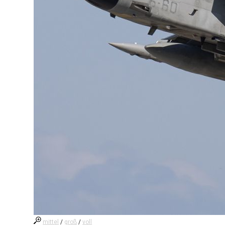
mittel
/
groß
/
voll