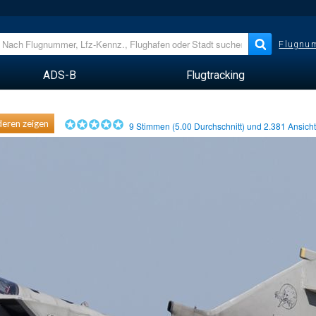
Flugnum
ADS-B
Flugtracking
eren zeigen
9
Stimmen (
5.00
Durchschnitt) und
2.381
Ansich