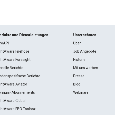
odukte und Dienstleistungen
Unternehmen
roAPI
Über
ightAware Firehose
Job Angebote
ightAware Foresight
Historie
hnelle Berichte
Mit uns werben
ndenspezifische Berichte
Presse
ightAware Aviator
Blog
emium-Abonnements
Webinare
ightAware Global
ightAware FBO Toolbox