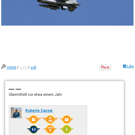
Like
mittel
/
groß
/
voll
— —
Übermittelt
vor etwa einem Jahr
Roberto Cassar