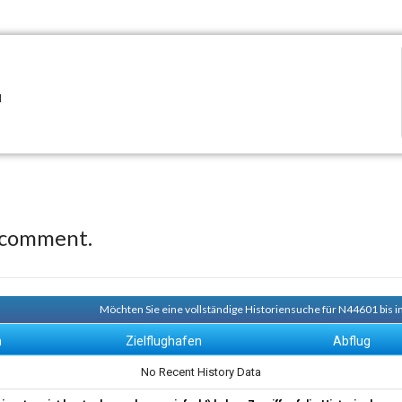
I
 comment.
Möchten Sie eine vollständige Historiensuche für N44601 bis i
n
Zielflughafen
Abflug
No Recent History Data