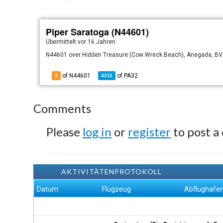
Piper Saratoga (N44601)
Übermittelt
vor 16 Jahren
N44601 over Hidden Treasure (Cow Wreck Beach), Anegada, BV
of N44601
of
PA32
3
4211
Comments
Please
log in
or
register
to post a
AKTIVITÄTENPROTOKOLL
Datum
Flugzeug
Abflughafe