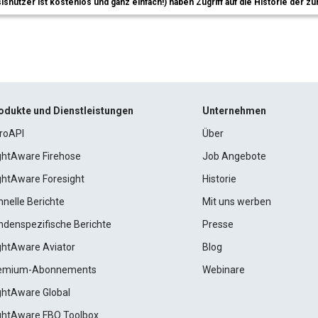
sisnutzer ist kostenlos und ganz einfach!) haben Zugriff auf die Historie der
odukte und Dienstleistungen
Unternehmen
roAPI
Über
ightAware Firehose
Job Angebote
ightAware Foresight
Historie
hnelle Berichte
Mit uns werben
ndenspezifische Berichte
Presse
ightAware Aviator
Blog
emium-Abonnements
Webinare
ightAware Global
ightAware FBO Toolbox