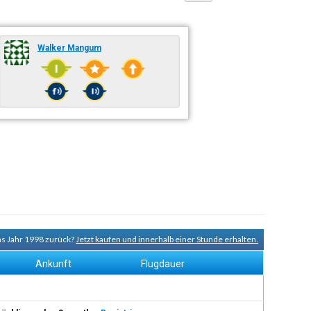
Walker Mangum
ns Jahr 1998 zurück?
Jetzt kaufen und innerhalb einer Stunde erhalten.
Ankunft
Flugdauer