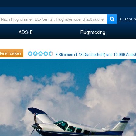
Flugnum
ADS-B
Flugtracking
eren zeigen
8
Stimmen (
4.43
Durchschnitt) und
10.969
Ansic