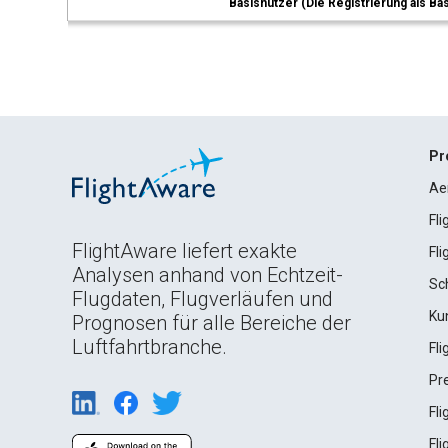
Basisnutzer (Die Registrierung als Ba
Pr
Ae
Fl
FlightAware liefert exakte
Fl
Analysen anhand von Echtzeit-
Sc
Flugdaten, Flugverläufen und
Ku
Prognosen für alle Bereiche der
Luftfahrtbranche.
Fl
Pr
Fl
Fl