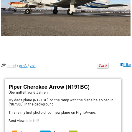
Like
mittel
/
groß
/
voll
Piper Cherokee Arrow (N191BC)
Übermittelt
vor 6 Jahren
My dads plane (N191BC) on the ramp with the plane he soloed in
(N8750E) in the background.
This is my first photo of our new plane on FlightAware.
Best viewed in full!