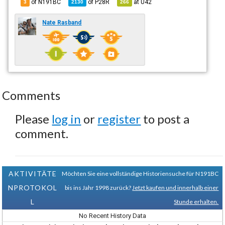
of N191BC
of
P28R
at
U42
3
2130
266
Nate Rasband
Comments
Please
log in
or
register
to post a
comment.
AKTIVITÄTE
Möchten Sie eine vollständige Historiensuche für N191BC
NPROTOKOL
bis ins Jahr 1998 zurück?
Jetzt kaufen und innerhalb einer
L
Stunde erhalten.
No Recent History Data