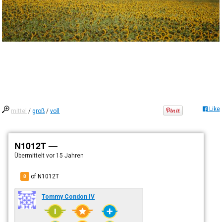
Like
mittel
/
groß
/
voll
N1012T —
Übermittelt
vor 15 Jahren
of N1012T
8
Tommy Condon IV