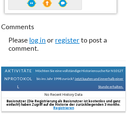
Comments
Please
log in
or
register
to post a
comment.
AKTIVITÄTE
Möchten Sie eine vollständige Historiensuche für N1012T
NPROTOKOL
bis ins Jahr 1998 zurück?
Jetzt kaufen und innerhalb einer
L
Stunde erhalten.
No Recent History Data
Basisnutzer (Die Registrierung als Basisnutzer ist kostenlos und ganz
einfach!) haben Zugriff auf die Historie der zurückliegenden 3 months.
Registrieren