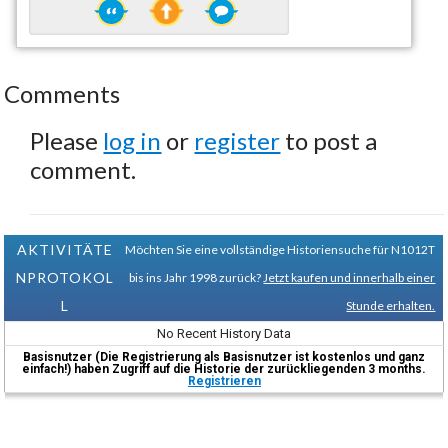
Comments
Please
log in
or
register
to post a
comment.
AKTIVITÄTE
Möchten Sie eine vollständige Historiensuche für N1012T
NPROTOKOL
bis ins Jahr 1998 zurück?
Jetzt kaufen und innerhalb einer
L
Stunde erhalten.
No Recent History Data
Basisnutzer (Die Registrierung als Basisnutzer ist kostenlos und ganz
einfach!) haben Zugriff auf die Historie der zurückliegenden 3 months.
Registrieren