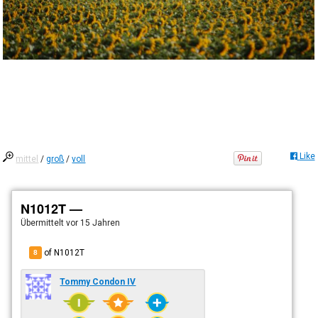
Like
mittel
/
groß
/
voll
N1012T —
Übermittelt
vor 15 Jahren
of N1012T
8
Tommy Condon IV