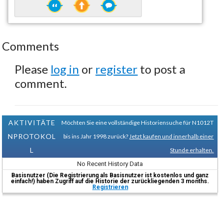
Comments
Please
log in
or
register
to post a
comment.
AKTIVITÄTE
Möchten Sie eine vollständige Historiensuche für N1012T
NPROTOKOL
bis ins Jahr 1998 zurück?
Jetzt kaufen und innerhalb einer
L
Stunde erhalten.
No Recent History Data
Basisnutzer (Die Registrierung als Basisnutzer ist kostenlos und ganz
einfach!) haben Zugriff auf die Historie der zurückliegenden 3 months.
Registrieren