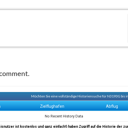
 comment.
Möchten Sie eine vollständige Historiensuche für N3193G bis i
n
Zielflughafen
Abflug
No Recent History Data
sisnutzer ist kostenlos und ganz einfach!) haben Zugriff auf die Historie der