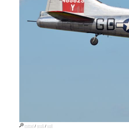
mittel
/
groß
/
voll