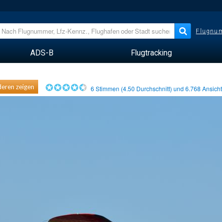
Flugnum
ADS-B
Flugtracking
eren zeigen
6
Stimmen (
4.50
Durchschnitt) und
6.768
Ansich