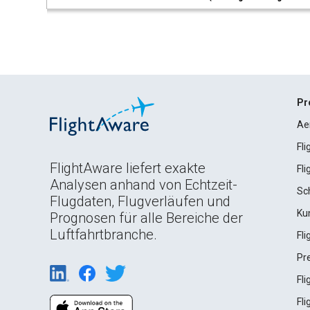
Pr
Ae
Fl
FlightAware liefert exakte
Fl
Analysen anhand von Echtzeit-
Sc
Flugdaten, Flugverläufen und
Ku
Prognosen für alle Bereiche der
Luftfahrtbranche.
Fl
Pr
Fl
Fl