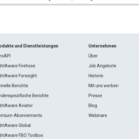
odukte und Dienstleistungen
Unternehmen
roAPI
Über
ightAware Firehose
Job Angebote
ightAware Foresight
Historie
hnelle Berichte
Mit uns werben
ndenspezifische Berichte
Presse
ightAware Aviator
Blog
emium-Abonnements
Webinare
ightAware Global
ightAware FBO Toolbox