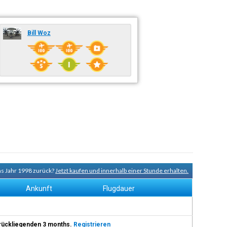
Bill Woz
ns Jahr 1998 zurück?
Jetzt kaufen und innerhalb einer Stunde erhalten.
Ankunft
Flugdauer
 zurückliegenden 3 months.
Registrieren