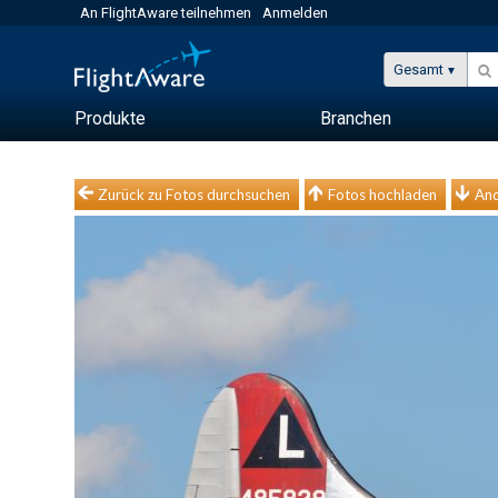
An FlightAware teilnehmen
Anmelden
Gesamt
Produkte
Branchen
Zurück zu Fotos durchsuchen
Fotos hochladen
And