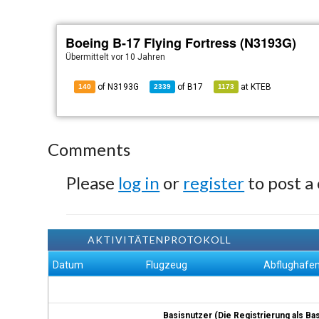
Boeing B-17 Flying Fortress (N3193G)
Übermittelt
vor 10 Jahren
of N3193G
of
B17
at
KTEB
140
2339
1173
Comments
Please
log in
or
register
to post a
AKTIVITÄTENPROTOKOLL
Datum
Flugzeug
Abflughafe
Basisnutzer (Die Registrierung als Ba