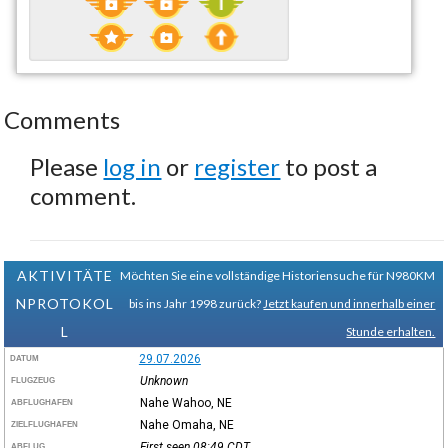
Comments
Please
log in
or
register
to post a
comment.
AKTIVITÄTE
Möchten Sie eine vollständige Historiensuche für N980KM
NPROTOKOL
bis ins Jahr 1998 zurück?
Jetzt kaufen und innerhalb einer
L
Stunde erhalten.
29.07.2026
DATUM
Unknown
FLUGZEUG
Nahe Wahoo, NE
ABFLUGHAFEN
Nahe Omaha, NE
ZIELFLUGHAFEN
First seen 08:49
CDT
ABFLUG