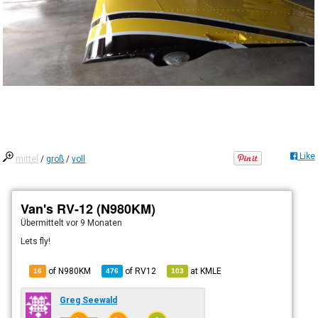
Like
mittel
/
groß
/
voll
Van's RV-12 (N980KM)
Übermittelt
vor 9 Monaten
Lets fly!
of N980KM
of
RV12
at
KMLE
16
476
103
Greg Seewald