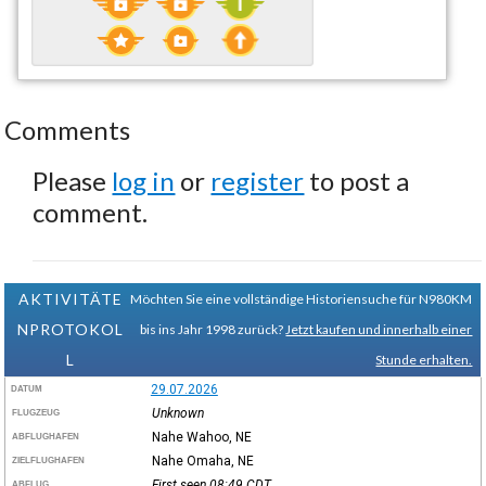
Comments
Please
log in
or
register
to post a
comment.
AKTIVITÄTE
Möchten Sie eine vollständige Historiensuche für N980KM
NPROTOKOL
bis ins Jahr 1998 zurück?
Jetzt kaufen und innerhalb einer
L
Stunde erhalten.
29.07.2026
DATUM
Unknown
FLUGZEUG
Nahe Wahoo, NE
ABFLUGHAFEN
Nahe Omaha, NE
ZIELFLUGHAFEN
First seen 08:49
CDT
ABFLUG