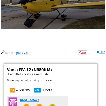
Like
mittel
/
groß
/
voll
Van's RV-12 (N980KM)
Übermittelt
vor etwa einem Jahr
Towering cumulus rising in the east
of N980KM
of
RV12
16
476
Greg Seewald