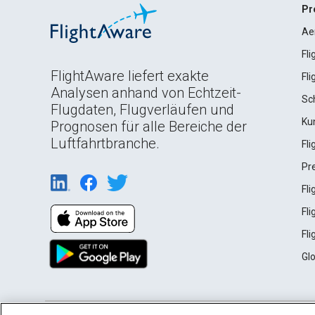
Pr
Ae
Fl
FlightAware liefert exakte
Fl
Analysen anhand von Echtzeit-
Sc
Flugdaten, Flugverläufen und
Ku
Prognosen für alle Bereiche der
Luftfahrtbranche.
Fl
Pr
Fl
Fl
Fl
Gl