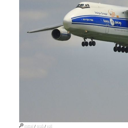
mittel
/
groß
/
voll