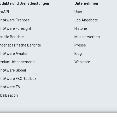
odukte und Dienstleistungen
Unternehmen
roAPI
Über
ightAware Firehose
Job Angebote
ightAware Foresight
Historie
hnelle Berichte
Mit uns werben
ndenspezifische Berichte
Presse
ightAware Aviator
Blog
emium-Abonnements
Webinare
ightAware Global
ightAware FBO Toolbox
ightAware TV
obalBeacon