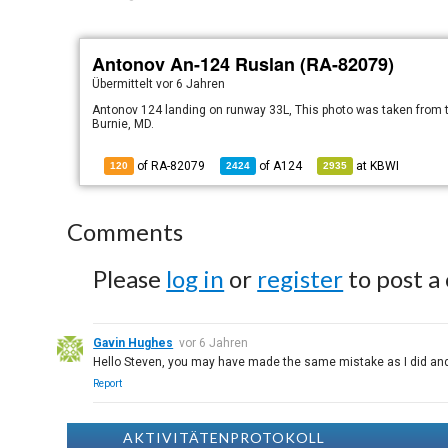
Antonov An-124 Ruslan (RA-82079)
Übermittelt
vor 6 Jahren
Antonov 124 landing on runway 33L, This photo was taken from th
Burnie, MD.
of RA-82079
of
A124
at
KBWI
120
2424
2935
Comments
Please
log in
or
register
to post a
Gavin Hughes
vor 6 Jahren
Hello Steven, you may have made the same mistake as I did and en
Report
AKTIVITÄTENPROTOKOLL