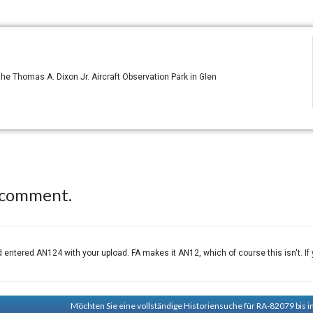
e Thomas A. Dixon Jr. Aircraft Observation Park in Glen
 comment.
tered AN124 with your upload. FA makes it AN12, which of course this isn't. If yo
Möchten Sie eine vollständige Historiensuche für RA-82079 bis i