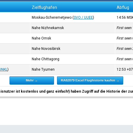
Zielflughafen
Abflug
Moskau-Scheremetjewo
(
SVO / UUEE
)
14:56
MS
Nahe Nizhnekamsk
First seen
Nahe Omsk
First seen
Nahe Novosibirsk
First seen
Nahe Chittagong
First seen
 UNKL
)
Nahe Tyumen
12:53
+0
Mehr →
RA82079 Excel Flughistorie kaufen →
sisnutzer ist kostenlos und ganz einfach!) haben Zugriff auf die Historie der