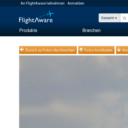
An FlightAware teilnehmen
Anmelden
Gesamt
Produkte
Branchen
Zurück zu Fotos durchsuchen
Fotos hochladen
And