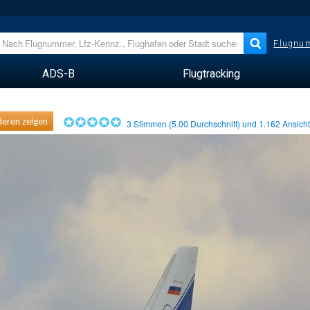
Flugnum
ADS-B
Flugtracking
eren zeigen
3
Stimmen (
5.00
Durchschnitt) und
1.162
Ansich