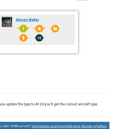
Steven Walter
u update the type to A124 you'll get the correct aircraft type.
ns Jahr 1998 zurück?
Jetzt kaufen und innerhalb einer Stunde erhalten.