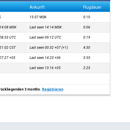
Ankunft
Flugdauer
K
15:07
MSK
0:10
 14:08
MSK
Last seen 14:14
MSK
0:06
 08:53
UTC
Last seen 09:12
UTC
0:19
 21:02
CST
Last seen 00:32
+07
(+1)
4:30
 07:27
+05
Last seen 14:23
+06
5:55
7
Last seen 13:16
+05
2:23
 zurückliegenden 3 months.
Registrieren