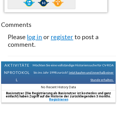
Comments
Please
log in
or
register
to post a
comment.
AKTIVITÄTE
Möchten Sie eine vollständige Historiensuche für CV-ROA
NPROTOKOL
bis ins Jahr 1998 zurück?
Jetzt kaufen und innerhalb einer
L
Stunde erhalten.
No Recent History Data
Basisnutzer (Die Registrierung als Basisnutzer ist kostenlos und ganz
einfach!) haben Zugriff auf die Historie der zurückliegenden 3 months.
Registrieren