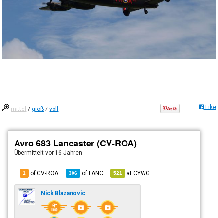
Like
mittel
/
groß
/
voll
Avro 683 Lancaster (CV-ROA)
Übermittelt
vor 16 Jahren
of CV-ROA
of
LANC
at
CYWG
1
306
521
Nick Blazanovic